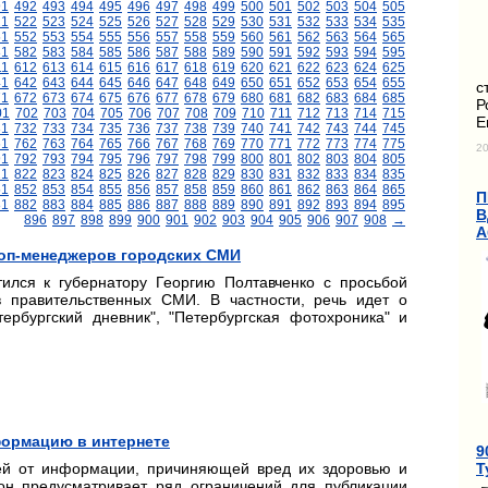
91
492
493
494
495
496
497
498
499
500
501
502
503
504
505
21
522
523
524
525
526
527
528
529
530
531
532
533
534
535
51
552
553
554
555
556
557
558
559
560
561
562
563
564
565
81
582
583
584
585
586
587
588
589
590
591
592
593
594
595
11
612
613
614
615
616
617
618
619
620
621
622
623
624
625
41
642
643
644
645
646
647
648
649
650
651
652
653
654
655
с
71
672
673
674
675
676
677
678
679
680
681
682
683
684
685
Р
01
702
703
704
705
706
707
708
709
710
711
712
713
714
715
Е
31
732
733
734
735
736
737
738
739
740
741
742
743
744
745
61
762
763
764
765
766
767
768
769
770
771
772
773
774
775
20
91
792
793
794
795
796
797
798
799
800
801
802
803
804
805
21
822
823
824
825
826
827
828
829
830
831
832
833
834
835
51
852
853
854
855
856
857
858
859
860
861
862
863
864
865
П
81
882
883
884
885
886
887
888
889
890
891
892
893
894
895
В
896
897
898
899
900
901
902
903
904
905
906
907
908
→
А
топ-менеджеров городских СМИ
ился к губернатору Георгию Полтавченко с просьбой
 правительственных СМИ. В частности, речь идет о
ербургский дневник", "Петербургская фотохроника" и
формацию в интернете
9
Т
ей от информации, причиняющей вред их здоровью и
кон предусматривает ряд ограничений для публикации