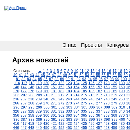
О нас
Проекты
Конкурсы
Архив новостей
Страницы:
←
1
2
3
4
5
6
7
8
9
10
11
12
13
14
15
16
17
18
19
40
41
42
43
44
45
46
47
48
49
50
51
52
53
54
55
56
57
58
59
60
81
82
83
84
85
86
87
88
89
90
91
92
93
94
95
96
97
98
99
100
116
117
118
119
120
121
122
123
124
125
126
127
128
129
130
1
146
147
148
149
150
151
152
153
154
155
156
157
158
159
160
1
176
177
178
179
180
181
182
183
184
185
186
187
188
189
190
1
206
207
208
209
210
211
212
213
214
215
216
217
218
219
220
2
236
237
238
239
240
241
242
243
244
245
246
247
248
249
250
2
266
267
268
269
270
271
272
273
274
275
276
277
278
279
280
2
296
297
298
299
300
301
302
303
304
305
306
307
308
309
310
3
326
327
328
329
330
331
332
333
334
335
336
337
338
339
340
3
356
357
358
359
360
361
362
363
364
365
366
367
368
369
370
3
386
387
388
389
390
391
392
393
394
395
396
397
398
399
400
4
416
417
418
419
420
421
422
423
424
425
426
427
428
429
430
4
446
447
448
449
450
451
452
453
454
455
456
457
458
459
460
4