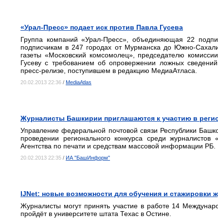
«Урал-Пресс» подает иск против Павла Гусева
Группа компаний «Урал-Пресс», объединяющая 22 подпис
подписчикам в 247 городах от Мурманска до Южно-Сахалин
газеты «Московский комсомолец», председателю комисс
Гусеву с требованием об опровержении ложных сведений
пресс-релизе, поступившем в редакцию МедиаАтласа.
20.02.2013 22:36
/
MediaAtlas
Журналисты Башкирии приглашаются к участию в регио
Управление федеральной почтовой связи Республики Башк
проведении регионального конкурса среди журналистов 
Агентства по печати и средствам массовой информации РБ.
20.02.2013 22:35
/
ИА "БашИнформ"
IJNet: новые возможности для обучения и стажировки 
Журналисты могут принять участие в работе 14 Междунаро
пройдёт в университете штата Техас в Остине.