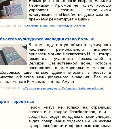
Несмотря на почтенный возраст, Василий
Леонидович Угрюмов не только хорошо
управляет своими старенькими
«Жигулями» и «Нивой», но даже сам по-
прежнему ремонтирует машины.
.12.2019 06:12 /
«Бурятия», г. Улан-Удэ, Республика Бурятия
бъектов культурного наследия стало больше
В этом году статус объекта культурного
наследия регионального значения
присвоен могиле Несвитского Н. Н., контр-
адмирала, участника Гражданской и
Великой Отечественной войн, который
расположен в мемориальном сквере в
абаровске. Еще четыре здания внесены в реестр в
ачестве объектов муниципального значения. Все они
асположены в Комсомольске-на-Амуре.
.12.2019 06:11 /
«Тихоокеанская звезда», г. Хабаровск, Хабаровский край
ерои – среди нас
Герои живут не только на страницах
эпосов и в кадрах блокбастеров, они –
среди нас, ходят по одним с нами улицам,
а для совершения подвигов им не нужны
суперспособности и эффектные костюмы.