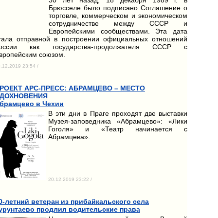
Брюсселе было подписано Соглашение о
торговле, коммерческом и экономическом
сотрудничестве между СССР и
Европейскими сообществами. Эта дата
тала отправной в построении официальных отношений
оссии как государства-продолжателя СССР с
вропейским союзом.
.12.2019 23:54 /
РОЕКТ АРС-ПРЕСС: АБРАМЦЕВО – МЕСТО
ДОХНОВЕНИЯ
брамцево в Чехии
В эти дни в Праге проходят две выставки
Музея-заповедника «Абрамцево»: «Лики
Гоголя» и «Театр начинается с
Абрамцева».
20.12.2019 23:22 /
0-летний ветеран из прибайкальского села
урунтаево продлил водительские права