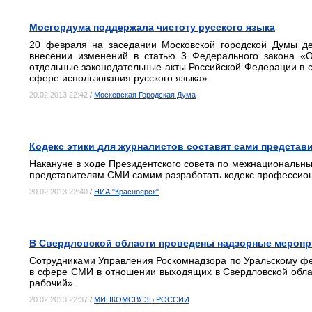
Мосгордума поддержала чистоту русского языка
20 февраля на заседании Московской городской Думы де
внесении изменений в статью 3 Федерального закона «О
отдельные законодательные акты Российской Федерации в с
сфере использования русского языка».
20.02.2013 22:42
/
Московская Городская Дума
Кодекс этики для журналистов составят сами представ
Накануне в ходе Президентского совета по межнациональн
представителям СМИ самим разработать кодекс профессион
20.02.2013 22:40
/
НИА "Красноярск"
В Свердловской области проведены надзорные меропр
Сотрудниками Управления Роскомнадзора по Уральскому ф
в сфере СМИ в отношении выходящих в Свердловской обл
рабочий».
20.02.2013 22:37
/
МИНКОМСВЯЗЬ РОССИИ