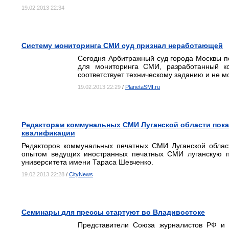
19.02.2013 22:34
Систему мониторинга СМИ суд признал неработающей
Сегодня Арбитражный суд города Москвы п
для мониторинга СМИ, разработанный ко
соответствует техническому заданию и не м
19.02.2013 22:29
/
PlanetaSMI.ru
Редакторам коммунальных СМИ Луганской области пока
квалификации
Редакторов коммунальных печатных СМИ Луганской област
опытом ведущих иностранных печатных СМИ луганскую пр
университета имени Тараса Шевченко.
19.02.2013 22:28
/
CityNews
Семинары для прессы стартуют во Владивостоке
Представители Союза журналистов РФ и 