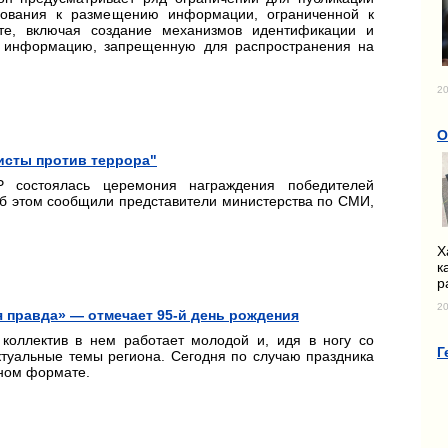
бования к размещению информации, ограниченной к
те, включая создание механизмов идентификации и
х информацию, запрещенную для распространения на
20
О
исты против террора"
 состоялась церемония награждения победителей
Об этом сообщили представители министерства по СМИ,
Х
к
р
20
я правда» — отмечает 95-й день рождения
 коллектив в нем работает молодой и, идя в ногу со
Г
ктуальные темы региона. Сегодня по случаю праздника
чном формате.