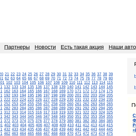
Партнеры
Новости
Есть такая акция
Наши авт
20
21
22
23
24
25
26
27
28
29
30
31
32
33
34
35
36
37
38
39
61
62
63
64
65
66
67
68
69
70
71
72
73
74
75
76
77
78
79
80
101
102
103
104
105
106
107
108
109
110
111
112
113
114
115
31
132
133
134
135
136
137
138
139
140
141
142
143
144
145
61
162
163
164
165
166
167
168
169
170
171
172
173
174
175
91
192
193
194
195
196
197
198
199
200
201
202
203
204
205
21
222
223
224
225
226
227
228
229
230
231
232
233
234
235
51
252
253
254
255
256
257
258
259
260
261
262
263
264
265
П
81
282
283
284
285
286
287
288
289
290
291
292
293
294
295
11
312
313
314
315
316
317
318
319
320
321
322
323
324
325
С
41
342
343
344
345
346
347
348
349
350
351
352
353
354
355
Ф
71
372
373
374
375
376
377
378
379
380
381
382
383
384
385
Р
01
402
403
404
405
406
407
408
409
410
411
412
413
414
415
31
432
433
434
435
436
437
438
439
440
441
442
443
444
445
«
61
462
463
464
465
466
467
468
469
470
471
472
473
474
475