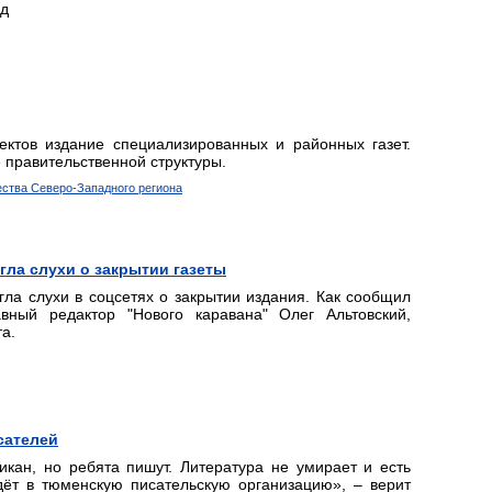
уд
ектов издание специализированных и районных газет.
 правительственной структуры.
тва Северо-Западного региона
гла слухи о закрытии газеты
гла слухи в соцсетях о закрытии издания. Как сообщил
ный редактор "Нового каравана" Олег Альтовский,
а.
сателей
икан, но ребята пишут. Литература не умирает и есть
дёт в тюменскую писательскую организацию», – верит