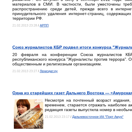
материалов в СМИ. В частности, были ужесточены тре
распространению среди детей, прежде всего в интерне
принудительного удаления интернет-страниц, содержащи
территории РФ.
21.02.2013 23:28
/
АРПП
Союз журналистов КБР подвел итоги конкурса "Журнал
20 февраля на конференции Союза журналистов КБР
республиканского конкурса "Журналисты против террора". 
общественным и религиозным организациям.
21.02.2013 23:27
/
Лениздат.ру
Одна из старейших газет Дальнего Востока — «Амурска
Несмотря на почтенный возраст издания,
временем, старается отражать наиболее а
редакция газеты выпустила номер в необы
21.02.2013 23:17
/
Дальневосточное ИА "Порт Амур"