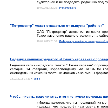
аудиторией и не подводить редакцию под с
19.02.2013 22:25
/
PrimaMedia.ru
"Петроцентр" может отказаться от выпуска "районок"
ОАО "Петроцентр" исключил из своих про
Такое изменение нашло отражение на сайте
18.02.2013 23:30
/
Информационный портал медиасообщес
Редакция калининградского «Нового каравана» опровер
Редакция калининградской газеты "Новый караван" опровер
сегодня, 14 февраля, корреспонденту ИА REGNUM глав
еженедельник исчез из газетных киосков из-за смены формат
18.02.2013 23:29
/
ГИПП
Чтобы писать, надо читать: итоги конкурса молодых пи
«Иногда кажется, что ты последний из мог
надежда, что подрастёт нам смена и при