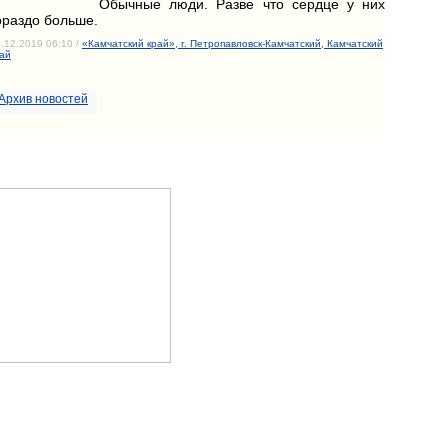
Обычные люди. Разве что сердце у них
ораздо больше.
.12.2019 06:10 /
«Камчатский край», г. Петропавловск-Камчатский, Камчатский
ай
Архив новостей