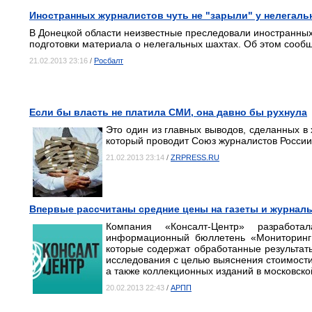
Иностранных журналистов чуть не "зарыли" у нелегал
В Донецкой области неизвестные преследовали иностранных
подготовки материала о нелегальных шахтах. Об этом сооб
21.02.2013 23:16
/
Росбалт
Если бы власть не платила СМИ, она давно бы рухнула
Это один из главных выводов, сделанных в
который проводит Союз журналистов России
21.02.2013 23:14
/
ZRPRESS.RU
Впервые рассчитаны средние цены на газеты и журнал
Компания «Консалт-Центр» разработа
информационный бюллетень «Мониторинг 
которые содержат обработанные результат
исследования с целью выяснения стоимости 
а также коллекционных изданий в московско
20.02.2013 22:43
/
АРПП