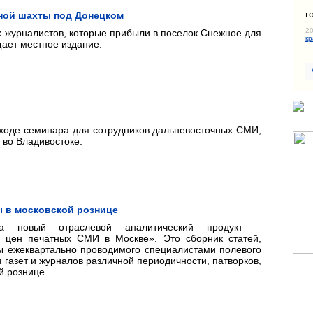
г
ьной шахты под Донецком
20
 журналистов, которые прибыли в поселок Снежное для
кр
щает местное издание.
 ходе семинара для сотрудников дальневосточных СМИ,
 во Владивостоке.
ы в московской рознице
ла новый отраслевой аналитический продукт –
цен печатных СМИ в Москве». Это сборник статей,
ы ежеквартально проводимого специалистами полевого
газет и журналов различной периодичности, патворков,
й рознице.