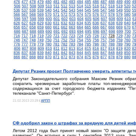
476
477
478
479
480
481
482
483
484
485
486
487
488
489
490
4
506
507
508
509
510
511
512
513
514
515
516
517
518
519
520
5
536
537
538
539
540
541
542
543
544
545
546
547
548
549
550
5
566
567
568
569
570
571
572
573
574
575
576
577
578
579
580
5
596
597
598
599
600
601
602
603
604
605
606
607
608
609
610
6
626
627
628
629
630
631
632
633
634
635
636
637
638
639
640
6
656
657
658
659
660
661
662
663
664
665
666
667
668
669
670
6
686
687
688
689
690
691
692
693
694
695
696
697
698
699
700
7
716
717
718
719
720
721
722
723
724
725
726
727
728
729
730
7
746
747
748
749
750
751
752
753
754
755
756
757
758
759
760
7
776
777
778
779
780
781
782
783
784
785
786
787
788
789
790
7
806
807
808
809
810
811
812
813
814
815
816
817
818
819
820
8
836
837
838
839
840
841
842
843
844
845
846
847
848
849
850
8
866
867
868
869
870
871
872
873
874
875
876
877
878
879
880
8
Депутат Резник просит Полтавченко умерить аппетиты 
Депутат Законодательного собрания Максим Резник обрат
сократить чрезмерные заработные платы топ-менеджеров
содержащихся за счет городского бюджета изданиях "Пет
телеканале "Санкт-Петербург".
21.02.2013 23:29
/
АРПП
СФ одобрил закон о штрафах за вредную для детей ин
Летом 2012 года был принят новый закон "О защите дет
развитию". Он вступил в силу 1 сентября 2012 года. За