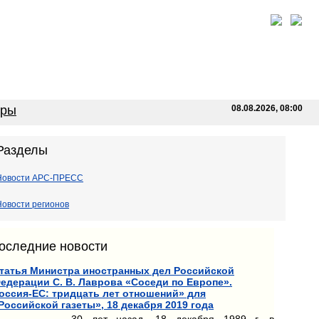
оры
08.08.2026, 08:00
Разделы
Новости АРС-ПРЕСС
Новости регионов
оследние новости
татья Министра иностранных дел Российской
едерации С. В. Лаврова «Соседи по Европе».
оссия-ЕС: тридцать лет отношений» для
Российской газеты», 18 декабря 2019 года
30 лет назад, 18 декабря 1989 г. в