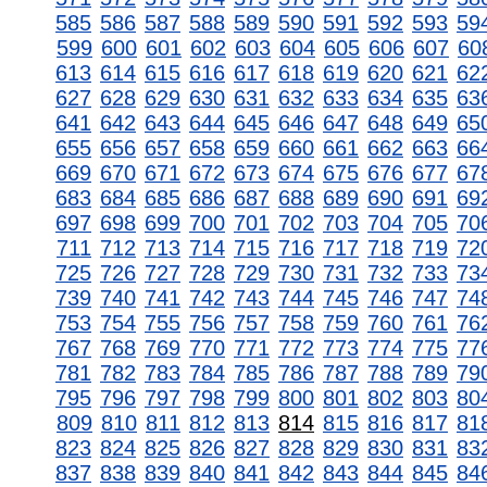
585
586
587
588
589
590
591
592
593
59
599
600
601
602
603
604
605
606
607
60
613
614
615
616
617
618
619
620
621
62
627
628
629
630
631
632
633
634
635
63
641
642
643
644
645
646
647
648
649
65
655
656
657
658
659
660
661
662
663
66
669
670
671
672
673
674
675
676
677
67
683
684
685
686
687
688
689
690
691
69
697
698
699
700
701
702
703
704
705
70
711
712
713
714
715
716
717
718
719
72
725
726
727
728
729
730
731
732
733
73
739
740
741
742
743
744
745
746
747
74
753
754
755
756
757
758
759
760
761
76
767
768
769
770
771
772
773
774
775
77
781
782
783
784
785
786
787
788
789
79
795
796
797
798
799
800
801
802
803
80
809
810
811
812
813
814
815
816
817
81
823
824
825
826
827
828
829
830
831
83
837
838
839
840
841
842
843
844
845
84