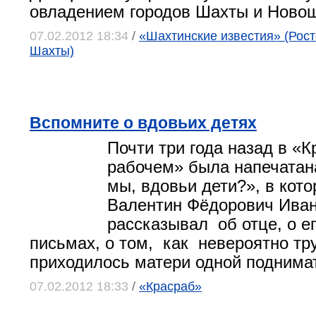
овладением городов Шахты и Новош
07.02.2012 18:34
/
«Шахтинские известия» (Росто
Шахты)
Вспомните о вдовьих детях
Почти три года назад в «
рабочем» была напечатан
мы, вдовьи дети?»
, в кот
Валентин Фёдорович Ива
рассказывал об отце, о 
письмах, о том, как невероятно тр
приходилось матери одной поднимат
07.02.2012 18:33
/
«Красраб»