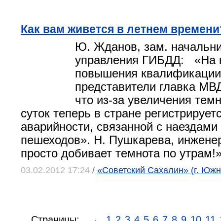
Как вам живется в летнем времени
Ю. Жданов, зам. начальни
управления ГИБДД: «На 
повышения квалификации
представители главка МВ
что из-за увеличения тем
суток теперь в стране регистрирует
аварийности, связанной с наездами
пешеходов». Н. Пушкарева, инжене
просто добивает темнота по утрам!
03.02.2012 17:24
/
«Советский Сахалин» (г. Юж
Страницы:
←
1
2
3
4
5
6
7
8
9
10
11