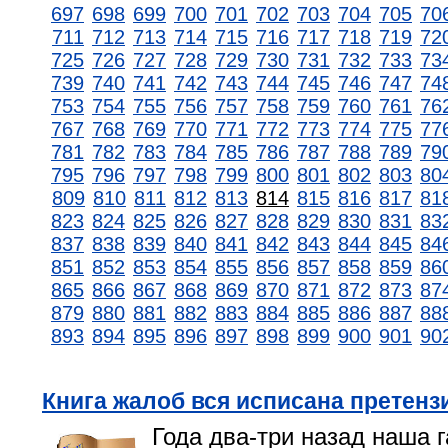
697
698
699
700
701
702
703
704
705
70
711
712
713
714
715
716
717
718
719
72
725
726
727
728
729
730
731
732
733
73
739
740
741
742
743
744
745
746
747
74
753
754
755
756
757
758
759
760
761
76
767
768
769
770
771
772
773
774
775
77
781
782
783
784
785
786
787
788
789
79
795
796
797
798
799
800
801
802
803
80
809
810
811
812
813
814
815
816
817
81
823
824
825
826
827
828
829
830
831
83
837
838
839
840
841
842
843
844
845
84
851
852
853
854
855
856
857
858
859
86
865
866
867
868
869
870
871
872
873
87
879
880
881
882
883
884
885
886
887
88
893
894
895
896
897
898
899
900
901
90
Книга жалоб вся исписана претенз
Года два-три назад наша г