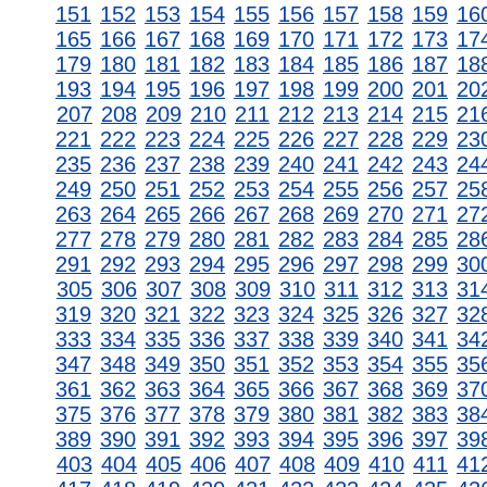
151
152
153
154
155
156
157
158
159
16
165
166
167
168
169
170
171
172
173
17
179
180
181
182
183
184
185
186
187
18
193
194
195
196
197
198
199
200
201
20
207
208
209
210
211
212
213
214
215
21
221
222
223
224
225
226
227
228
229
23
235
236
237
238
239
240
241
242
243
24
249
250
251
252
253
254
255
256
257
25
263
264
265
266
267
268
269
270
271
27
277
278
279
280
281
282
283
284
285
28
291
292
293
294
295
296
297
298
299
30
305
306
307
308
309
310
311
312
313
31
319
320
321
322
323
324
325
326
327
32
333
334
335
336
337
338
339
340
341
34
347
348
349
350
351
352
353
354
355
35
361
362
363
364
365
366
367
368
369
37
375
376
377
378
379
380
381
382
383
38
389
390
391
392
393
394
395
396
397
39
403
404
405
406
407
408
409
410
411
41