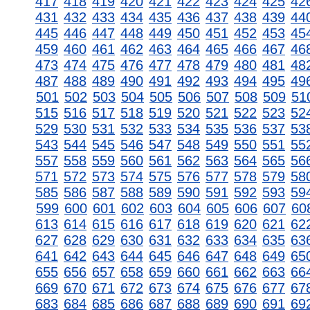
417
418
419
420
421
422
423
424
425
42
431
432
433
434
435
436
437
438
439
44
445
446
447
448
449
450
451
452
453
45
459
460
461
462
463
464
465
466
467
46
473
474
475
476
477
478
479
480
481
48
487
488
489
490
491
492
493
494
495
49
501
502
503
504
505
506
507
508
509
51
515
516
517
518
519
520
521
522
523
52
529
530
531
532
533
534
535
536
537
53
543
544
545
546
547
548
549
550
551
55
557
558
559
560
561
562
563
564
565
56
571
572
573
574
575
576
577
578
579
58
585
586
587
588
589
590
591
592
593
59
599
600
601
602
603
604
605
606
607
60
613
614
615
616
617
618
619
620
621
62
627
628
629
630
631
632
633
634
635
63
641
642
643
644
645
646
647
648
649
65
655
656
657
658
659
660
661
662
663
66
669
670
671
672
673
674
675
676
677
67
683
684
685
686
687
688
689
690
691
69