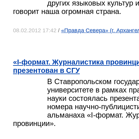
других языковых культур 
говорит наша огромная страна.
08.02.2012 17:42
/
«Правда Севера» (г. Арханге
«I-формат. Журналистика провинц
презентован в СГУ
В Ставропольском госуда
университете в рамках пр
науки состоялась презент
номера научно-публицист
альманаха «I-формат. Жу
провинции».