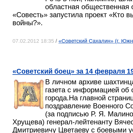
областная общественная 
«Совесть» запустила проект «Кто вы
войны?».
07.02.2012 18:35
/
«Советский Сахалин» (г. Юж
«Советский боец» за 14 февраля 1
В личном архиве шахтинц
газета с информацией об
города
.На главной стран
поздравление Военного С
(за подписью Р. Я. Малино
Хрущева) генерал-лейтенанту Вяче
Дмитриевичу Цветаеву с боевыми у