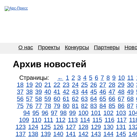
О нас
Проекты
Конкурсы
Партнеры
Ново
Архив новостей
Страницы:
←
1
2
3
4
5
6
7
8
9
10
11
18
19
20
21
22
23
24
25
26
27
28
29
30
37
38
39
40
41
42
43
44
45
46
47
48
49
56
57
58
59
60
61
62
63
64
65
66
67
68
75
76
77
78
79
80
81
82
83
84
85
86
87
94
95
96
97
98
99
100
101
102
103
10
109
110
111
112
113
114
115
116
117
11
123
124
125
126
127
128
129
130
131
13
137
138
139
140
141
142
143
144
145
14