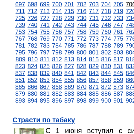
697
698
699
700
701
702
703
704
705
70
711
712
713
714
715
716
717
718
719
72
725
726
727
728
729
730
731
732
733
73
739
740
741
742
743
744
745
746
747
74
753
754
755
756
757
758
759
760
761
76
767
768
769
770
771
772
773
774
775
77
781
782
783
784
785
786
787
788
789
79
795
796
797
798
799
800
801
802
803
80
809
810
811
812
813
814
815
816
817
81
823
824
825
826
827
828
829
830
831
83
837
838
839
840
841
842
843
844
845
84
851
852
853
854
855
856
857
858
859
86
865
866
867
868
869
870
871
872
873
87
879
880
881
882
883
884
885
886
887
88
893
894
895
896
897
898
899
900
901
90
Страсти по табаку
С 1 июня вступил с с