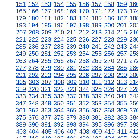
151
152
153
154
155
156
157
158
159
16
165
166
167
168
169
170
171
172
173
17
179
180
181
182
183
184
185
186
187
18
193
194
195
196
197
198
199
200
201
20
207
208
209
210
211
212
213
214
215
21
221
222
223
224
225
226
227
228
229
23
235
236
237
238
239
240
241
242
243
24
249
250
251
252
253
254
255
256
257
25
263
264
265
266
267
268
269
270
271
27
277
278
279
280
281
282
283
284
285
28
291
292
293
294
295
296
297
298
299
30
305
306
307
308
309
310
311
312
313
31
319
320
321
322
323
324
325
326
327
32
333
334
335
336
337
338
339
340
341
34
347
348
349
350
351
352
353
354
355
35
361
362
363
364
365
366
367
368
369
37
375
376
377
378
379
380
381
382
383
38
389
390
391
392
393
394
395
396
397
39
403
404
405
406
407
408
409
410
411
41