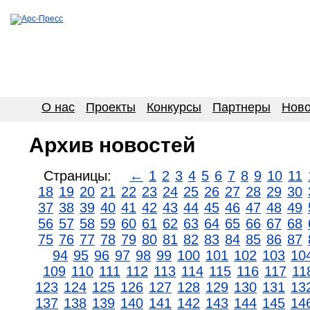
О нас
Проекты
Конкурсы
Партнеры
Ново
Архив новостей
Страницы:
←
1
2
3
4
5
6
7
8
9
10
11
18
19
20
21
22
23
24
25
26
27
28
29
30
37
38
39
40
41
42
43
44
45
46
47
48
49
56
57
58
59
60
61
62
63
64
65
66
67
68
75
76
77
78
79
80
81
82
83
84
85
86
87
94
95
96
97
98
99
100
101
102
103
10
109
110
111
112
113
114
115
116
117
11
123
124
125
126
127
128
129
130
131
13
137
138
139
140
141
142
143
144
145
14