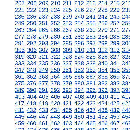
207
208
209
210
211
212
213
214
215
21
221
222
223
224
225
226
227
228
229
23
235
236
237
238
239
240
241
242
243
24
249
250
251
252
253
254
255
256
257
25
263
264
265
266
267
268
269
270
271
27
277
278
279
280
281
282
283
284
285
28
291
292
293
294
295
296
297
298
299
30
305
306
307
308
309
310
311
312
313
31
319
320
321
322
323
324
325
326
327
32
333
334
335
336
337
338
339
340
341
34
347
348
349
350
351
352
353
354
355
35
361
362
363
364
365
366
367
368
369
37
375
376
377
378
379
380
381
382
383
38
389
390
391
392
393
394
395
396
397
39
403
404
405
406
407
408
409
410
411
41
417
418
419
420
421
422
423
424
425
42
431
432
433
434
435
436
437
438
439
44
445
446
447
448
449
450
451
452
453
45
459
460
461
462
463
464
465
466
467
46