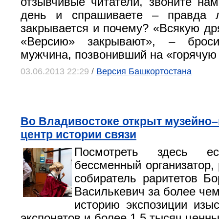
отзывчивые читатели, звоните на
день и спрашиваете – правда л
закрывается и почему? «Всякую дря
«Версию» закрывают», – брос
мужчина, позвонивший на «горячую
03.06.2013 22:29
/
Версия Башкортостана
Во Владивостоке открыт музейно
центр истории связи
Посмотреть здесь е
бессменный организатор, 
собиратель раритетов Б
Василькевич за более че
историю экспозиции изы
экспонатов и более 1,5 тысяч ценн