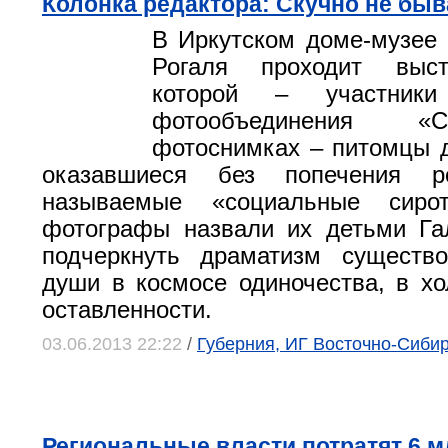
Колонка редактора: Скучно не быв
В Иркутском доме-музее
Рогаля проходит выст
которой – участники
фотообъединения «
фотоснимках – питомцы д
оказавшиеся без попечения ро
называемые «социальные сиро
фотографы назвали их детьми Га
подчеркнуть драматизм существо
души в космосе одиночества, в хо
оставленности.
03.06.2013 22:22
/
Губерния, ИГ Восточно-Сиби
Региональные власти потратят 6 м