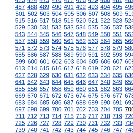
473
474
475
476
477
478
479
480
481
48
487
488
489
490
491
492
493
494
495
49
501
502
503
504
505
506
507
508
509
51
515
516
517
518
519
520
521
522
523
52
529
530
531
532
533
534
535
536
537
53
543
544
545
546
547
548
549
550
551
55
557
558
559
560
561
562
563
564
565
56
571
572
573
574
575
576
577
578
579
58
585
586
587
588
589
590
591
592
593
59
599
600
601
602
603
604
605
606
607
60
613
614
615
616
617
618
619
620
621
62
627
628
629
630
631
632
633
634
635
63
641
642
643
644
645
646
647
648
649
65
655
656
657
658
659
660
661
662
663
66
669
670
671
672
673
674
675
676
677
67
683
684
685
686
687
688
689
690
691
69
697
698
699
700
701
702
703
704
705
70
711
712
713
714
715
716
717
718
719
72
725
726
727
728
729
730
731
732
733
73
739
740
741
742
743
744
745
746
747
74