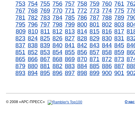
753
754
755
756
757
758
759
760
761
76
767
768
769
770
771
772
773
774
775
77
781
782
783
784
785
786
787
788
789
79
795
796
797
798
799
800
801
802
803
80
809
810
811
812
813
814
815
816
817
81
823
824
825
826
827
828
829
830
831
83
837
838
839
840
841
842
843
844
845
84
851
852
853
854
855
856
857
858
859
86
865
866
867
868
869
870
871
872
873
87
879
880
881
882
883
884
885
886
887
88
893
894
895
896
897
898
899
900
901
90
© 2008 «АРС-ПРЕСС»
О нас
АРС-ПРЕСС
О воде 