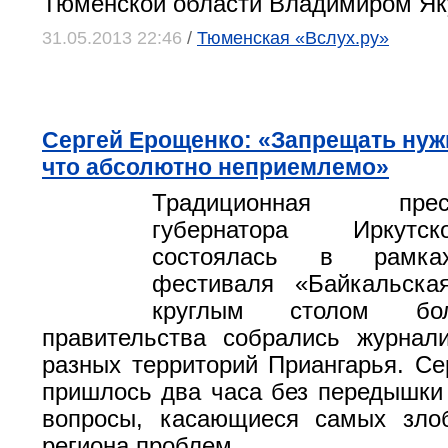
Тюменской области Владимиром Я
31.05.2013 22:46
/
Тюменская «Вслух.ру»
Сергей Ерощенко: «Запрещать нужн
что абсолютно неприемлемо»
Традиционная пресс-
губернатора Иркутс
состоялась в рамках
фестиваля «Байкальска
круглым столом бо
правительства собрались журнал
разных территорий Приангарья. С
пришлось два часа без передышки 
вопросы, касающиеся самых зло
региона проблем.