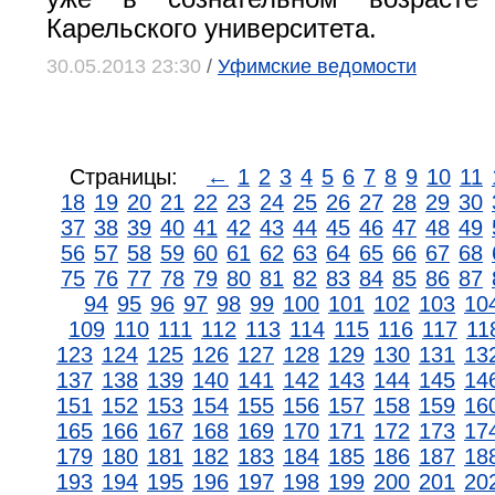
Карельского университета.
30.05.2013 23:30
/
Уфимские ведомости
Страницы:
←
1
2
3
4
5
6
7
8
9
10
11
18
19
20
21
22
23
24
25
26
27
28
29
30
37
38
39
40
41
42
43
44
45
46
47
48
49
56
57
58
59
60
61
62
63
64
65
66
67
68
75
76
77
78
79
80
81
82
83
84
85
86
87
94
95
96
97
98
99
100
101
102
103
10
109
110
111
112
113
114
115
116
117
11
123
124
125
126
127
128
129
130
131
13
137
138
139
140
141
142
143
144
145
14
151
152
153
154
155
156
157
158
159
16
165
166
167
168
169
170
171
172
173
17
179
180
181
182
183
184
185
186
187
18
193
194
195
196
197
198
199
200
201
20