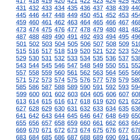
417
418
419
420
421
422
423
424
425
42
431
432
433
434
435
436
437
438
439
44
445
446
447
448
449
450
451
452
453
45
459
460
461
462
463
464
465
466
467
46
473
474
475
476
477
478
479
480
481
48
487
488
489
490
491
492
493
494
495
49
501
502
503
504
505
506
507
508
509
51
515
516
517
518
519
520
521
522
523
52
529
530
531
532
533
534
535
536
537
53
543
544
545
546
547
548
549
550
551
55
557
558
559
560
561
562
563
564
565
56
571
572
573
574
575
576
577
578
579
58
585
586
587
588
589
590
591
592
593
59
599
600
601
602
603
604
605
606
607
60
613
614
615
616
617
618
619
620
621
62
627
628
629
630
631
632
633
634
635
63
641
642
643
644
645
646
647
648
649
65
655
656
657
658
659
660
661
662
663
66
669
670
671
672
673
674
675
676
677
67
683
684
685
686
687
688
689
690
691
69