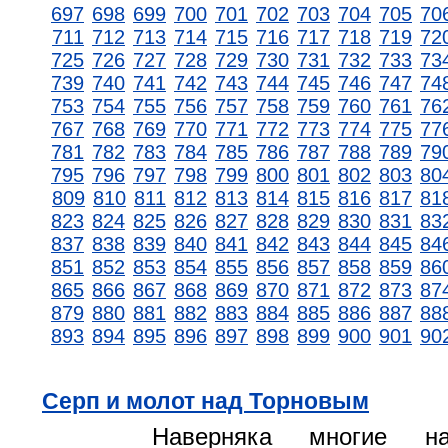
697
698
699
700
701
702
703
704
705
70
711
712
713
714
715
716
717
718
719
72
725
726
727
728
729
730
731
732
733
73
739
740
741
742
743
744
745
746
747
74
753
754
755
756
757
758
759
760
761
76
767
768
769
770
771
772
773
774
775
77
781
782
783
784
785
786
787
788
789
79
795
796
797
798
799
800
801
802
803
80
809
810
811
812
813
814
815
816
817
81
823
824
825
826
827
828
829
830
831
83
837
838
839
840
841
842
843
844
845
84
851
852
853
854
855
856
857
858
859
86
865
866
867
868
869
870
871
872
873
87
879
880
881
882
883
884
885
886
887
88
893
894
895
896
897
898
899
900
901
90
Серп и молот над Торновым
Наверняка многие на