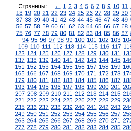
Страницы:
←
1
2
3
4
5
6
7
8
9
10
11
18
19
20
21
22
23
24
25
26
27
28
29
30
37
38
39
40
41
42
43
44
45
46
47
48
49
56
57
58
59
60
61
62
63
64
65
66
67
68
75
76
77
78
79
80
81
82
83
84
85
86
87
94
95
96
97
98
99
100
101
102
103
10
109
110
111
112
113
114
115
116
117
11
123
124
125
126
127
128
129
130
131
13
137
138
139
140
141
142
143
144
145
14
151
152
153
154
155
156
157
158
159
16
165
166
167
168
169
170
171
172
173
17
179
180
181
182
183
184
185
186
187
18
193
194
195
196
197
198
199
200
201
20
207
208
209
210
211
212
213
214
215
21
221
222
223
224
225
226
227
228
229
23
235
236
237
238
239
240
241
242
243
24
249
250
251
252
253
254
255
256
257
25
263
264
265
266
267
268
269
270
271
27
277
278
279
280
281
282
283
284
285
28