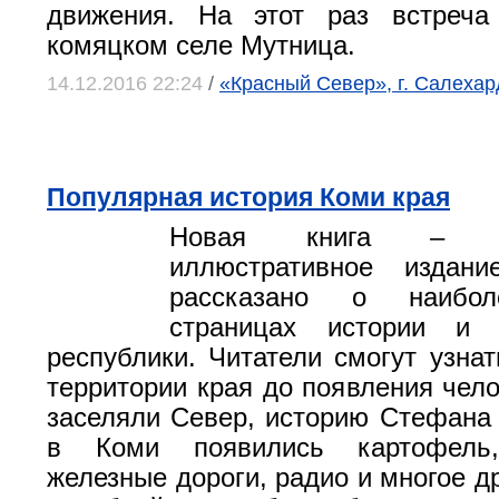
движения. На этот раз встреча
комяцком селе Мутница.
14.12.2016 22:24
/
«Красный Север», г. Салеха
Популярная история Коми края
Новая книга – э
иллюстративное издан
рассказано о наибол
страницах истории и 
республики. Читатели смогут узнат
территории края до появления чело
заселяли Север, историю Стефана 
в Коми появились картофель,
железные дороги, радио и многое д