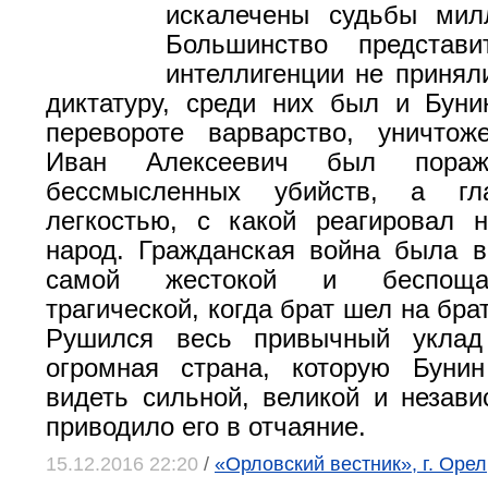
искалечены судьбы мил
Большинство представи
интеллигенции не принял
диктатуру, среди них был и Бун
перевороте варварство, уничтож
Иван Алексеевич был пораж
бессмысленных убийств, а г
легкостью, с какой реагировал 
народ. Гражданская война была 
самой жестокой и беспоща
трагической, когда брат шел на брат
Рушился весь привычный уклад
огромная страна, которую Бунин
видеть сильной, великой и незави
приводило его в отчаяние.
15.12.2016 22:20
/
«Орловский вестник», г. Оре