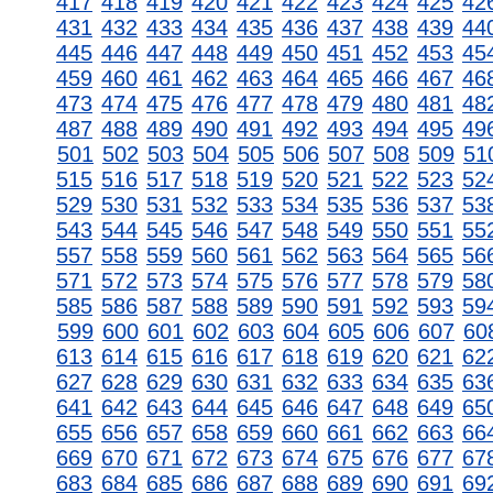
417
418
419
420
421
422
423
424
425
42
431
432
433
434
435
436
437
438
439
44
445
446
447
448
449
450
451
452
453
45
459
460
461
462
463
464
465
466
467
46
473
474
475
476
477
478
479
480
481
48
487
488
489
490
491
492
493
494
495
49
501
502
503
504
505
506
507
508
509
51
515
516
517
518
519
520
521
522
523
52
529
530
531
532
533
534
535
536
537
53
543
544
545
546
547
548
549
550
551
55
557
558
559
560
561
562
563
564
565
56
571
572
573
574
575
576
577
578
579
58
585
586
587
588
589
590
591
592
593
59
599
600
601
602
603
604
605
606
607
60
613
614
615
616
617
618
619
620
621
62
627
628
629
630
631
632
633
634
635
63
641
642
643
644
645
646
647
648
649
65
655
656
657
658
659
660
661
662
663
66
669
670
671
672
673
674
675
676
677
67
683
684
685
686
687
688
689
690
691
69