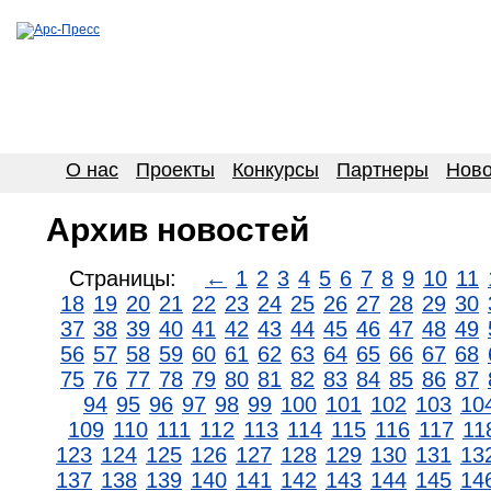
О нас
Проекты
Конкурсы
Партнеры
Ново
Архив новостей
Страницы:
←
1
2
3
4
5
6
7
8
9
10
11
18
19
20
21
22
23
24
25
26
27
28
29
30
37
38
39
40
41
42
43
44
45
46
47
48
49
56
57
58
59
60
61
62
63
64
65
66
67
68
75
76
77
78
79
80
81
82
83
84
85
86
87
94
95
96
97
98
99
100
101
102
103
10
109
110
111
112
113
114
115
116
117
11
123
124
125
126
127
128
129
130
131
13
137
138
139
140
141
142
143
144
145
14