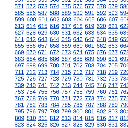
571
572
573
574
575
576
577
578
579
58
585
586
587
588
589
590
591
592
593
59
599
600
601
602
603
604
605
606
607
60
613
614
615
616
617
618
619
620
621
62
627
628
629
630
631
632
633
634
635
63
641
642
643
644
645
646
647
648
649
65
655
656
657
658
659
660
661
662
663
66
669
670
671
672
673
674
675
676
677
67
683
684
685
686
687
688
689
690
691
69
697
698
699
700
701
702
703
704
705
70
711
712
713
714
715
716
717
718
719
72
725
726
727
728
729
730
731
732
733
73
739
740
741
742
743
744
745
746
747
74
753
754
755
756
757
758
759
760
761
76
767
768
769
770
771
772
773
774
775
77
781
782
783
784
785
786
787
788
789
79
795
796
797
798
799
800
801
802
803
80
809
810
811
812
813
814
815
816
817
81
823
824
825
826
827
828
829
830
831
83