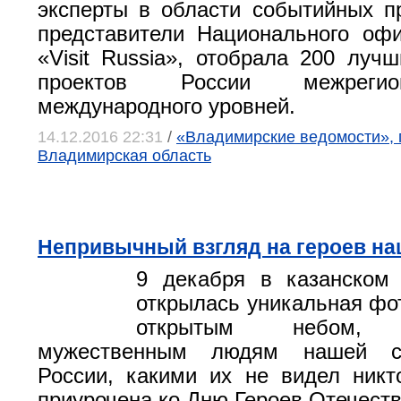
эксперты в области событийных п
представители Национального оф
«Visit Russia», отобрала 200 луч
проектов России межреги
международного уровней.
14.12.2016 22:31
/
«Владимирские ведомости», 
Владимирская область
Непривычный взгляд на героев н
9 декабря в казанском
открылась уникальная фо
открытым небом, п
мужественным людям нашей с
России, какими их не видел никт
приурочена ко Дню Героев Отечеств