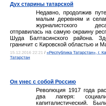
Дух старины татарской
Недавно, продолжив пут
малым деревням и селам
журналистского де
отправилась на самую окраину респ
Шуда Балтасинского района. Зд
граничит с Кировской областью и М
15.12.2016 22:21
/
«Республика Татарстан», г. К
Татарстан
Он унес с собой Россию
Революция 1917 года ра
два лагеря: социали
капиталистический. Бы