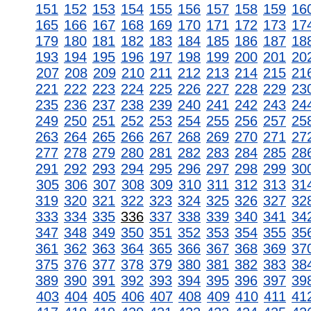
151
152
153
154
155
156
157
158
159
16
165
166
167
168
169
170
171
172
173
17
179
180
181
182
183
184
185
186
187
18
193
194
195
196
197
198
199
200
201
20
207
208
209
210
211
212
213
214
215
21
221
222
223
224
225
226
227
228
229
23
235
236
237
238
239
240
241
242
243
24
249
250
251
252
253
254
255
256
257
25
263
264
265
266
267
268
269
270
271
27
277
278
279
280
281
282
283
284
285
28
291
292
293
294
295
296
297
298
299
30
305
306
307
308
309
310
311
312
313
31
319
320
321
322
323
324
325
326
327
32
333
334
335
336
337
338
339
340
341
34
347
348
349
350
351
352
353
354
355
35
361
362
363
364
365
366
367
368
369
37
375
376
377
378
379
380
381
382
383
38
389
390
391
392
393
394
395
396
397
39
403
404
405
406
407
408
409
410
411
41