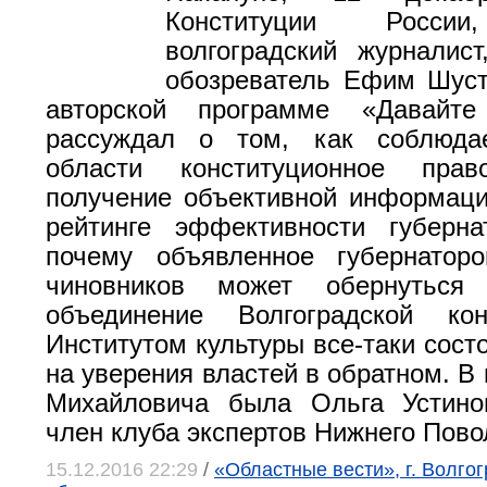
Конституции России
волгоградский журналист
обозреватель Ефим Шуст
авторской программе «Давайте
рассуждал о том, как соблюда
области конституционное пр
получение объективной информаци
рейтинге эффективности губерна
почему объявленное губернатор
чиновников может обернуться
объединение Волгоградской ко
Институтом культуры все-таки сост
на уверения властей в обратном. В
Михайловича была Ольга Устинов
член клуба экспертов Нижнего Пов
15.12.2016 22:29
/
«Областные вести», г. Волго