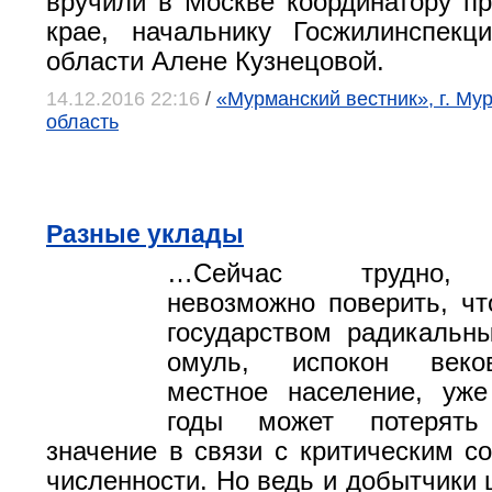
вручили в Москве координатору п
крае, начальнику Госжилинспекц
области Алене Кузнецовой.
14.12.2016 22:16
/
«Мурманский вестник», г. Му
область
Разные уклады
…Сейчас трудно, п
невозможно поверить, чт
государством радикальн
омуль, испокон веко
местное население, уж
годы может потерять
значение в связи с критическим с
численности. Но ведь и добытчики 