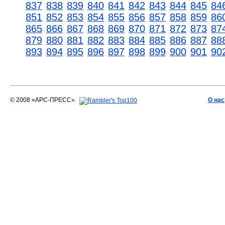
837
838
839
840
841
842
843
844
845
84
851
852
853
854
855
856
857
858
859
86
865
866
867
868
869
870
871
872
873
87
879
880
881
882
883
884
885
886
887
88
893
894
895
896
897
898
899
900
901
90
© 2008 «АРС-ПРЕСС»
О нас
АРС-ПРЕСС
О воде 