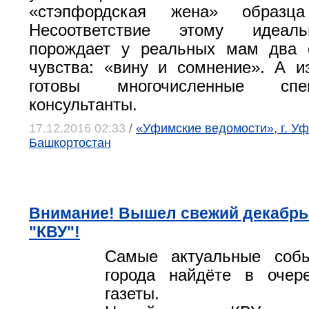
«стэпфордская жена» образц
Несоответствие этому идеал
порождает у реальных мам два 
чувства: «вину и сомнение». А и
готовы многочисленные сп
консультанты.
17.12.2016 02:33
/
«Уфимские ведомости», г. Уф
Башкортостан
Внимание! Вышел свежий декабрь
"КВУ"!
Самые актуальные соб
города найдёте в очер
газеты.