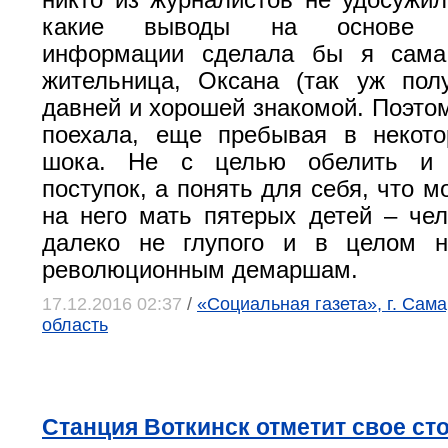
никто из журналистов не удосужил
какие выводы на основе по
информации сделала бы я сама
жительница, Оксана (так уж пол
давней и хорошей знакомой. Поэтом
поехала, еще пребывая в некото
шока. Не с целью обелить и 
поступок, а понять для себя, что м
на него мать пятерых детей – чел
далеко не глупого и в целом н
революционным демаршам.
17.12.2016 02:37
/
«Социальная газета», г. Сам
область
Станция Воткинск отметит свое ст