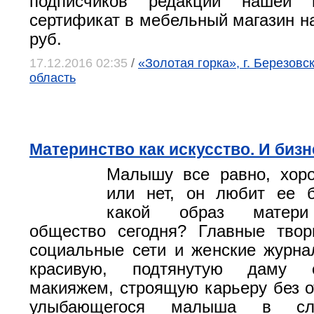
подписчиков редакции нашей г
сертификат в мебельный магазин на
руб.
17.12.2016 02:35
/
«Золотая горка», г. Березов
область
Материнство как искусство. И бизн
Малышу все равно, хор
или нет, он любит ее б
какой образ матери 
общество сегодня? Главные тво
социальные сети и женские журн
красивую, подтянутую даму 
макияжем, строящую карьеру без о
улыбающегося малыша в сли