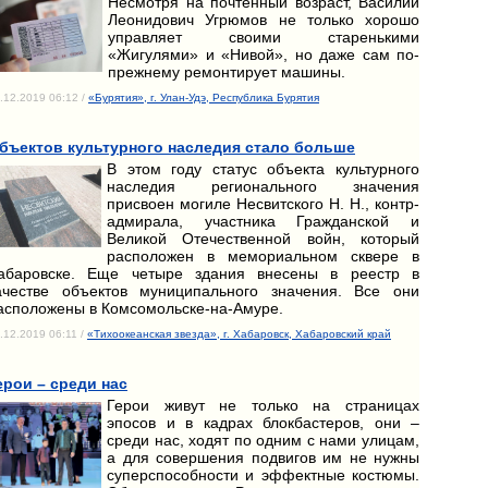
Несмотря на почтенный возраст, Василий
Леонидович Угрюмов не только хорошо
управляет своими старенькими
«Жигулями» и «Нивой», но даже сам по-
прежнему ремонтирует машины.
.12.2019 06:12 /
«Бурятия», г. Улан-Удэ, Республика Бурятия
бъектов культурного наследия стало больше
В этом году статус объекта культурного
наследия регионального значения
присвоен могиле Несвитского Н. Н., контр-
адмирала, участника Гражданской и
Великой Отечественной войн, который
расположен в мемориальном сквере в
абаровске. Еще четыре здания внесены в реестр в
ачестве объектов муниципального значения. Все они
асположены в Комсомольске-на-Амуре.
.12.2019 06:11 /
«Тихоокеанская звезда», г. Хабаровск, Хабаровский край
ерои – среди нас
Герои живут не только на страницах
эпосов и в кадрах блокбастеров, они –
среди нас, ходят по одним с нами улицам,
а для совершения подвигов им не нужны
суперспособности и эффектные костюмы.