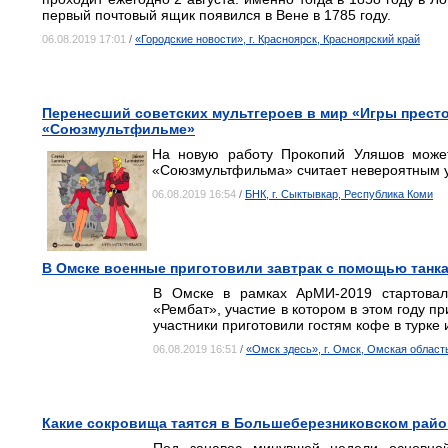
первый почтовый ящик появился в Вене в 1785 году.
06.08.2019 17:01
/
«Городские новости», г. Красноярск, Красноярский край
Перенесший советских мультгероев в мир «Игры престо
«Союзмультфильме»
На новую работу Прокопий Уляшов может 
«Союзмультфильма» считает невероятным 
06.08.2019 16:54
/
БНК, г. Сыктывкар, Республика Коми
В Омске военные приготовили завтрак с помощью танк
В Омске в рамках АрМИ-2019 стартовал
«Рембат», участие в котором в этом году п
участники приготовили гостям кофе в турке 
06.08.2019 16:51
/
«Омск здесь», г. Омск, Омская област
Какие сокровища таятся в Большеберезниковском рай