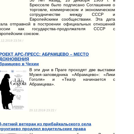
Брюсселе было подписано Соглашение о
торговле, коммерческом и экономическом
сотрудничестве между СССР и
Европейскими сообществами. Эта дата
тала отправной в построении официальных отношений
оссии как государства-продолжателя СССР с
вропейским союзом.
.12.2019 23:54 /
РОЕКТ АРС-ПРЕСС: АБРАМЦЕВО – МЕСТО
ДОХНОВЕНИЯ
брамцево в Чехии
В эти дни в Праге проходят две выставки
Музея-заповедника «Абрамцево»: «Лики
Гоголя» и «Театр начинается с
Абрамцева».
20.12.2019 23:22 /
0-летний ветеран из прибайкальского села
урунтаево продлил водительские права