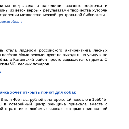
итые покрывала и наволочки, вязаные кофточки и
ины из веток вербы - результатами творчества хуторян
отделении межпоселенческой центральной библиотеки.
товская область
ь стала лидером российского антирейтинга лесных
ям посёлка Мама рекомендуют не выходить на улицу и не
ёты, а Катангский район просто задыхается от дыма. С
режим ЧС. лесных пожаров.
ь
анка хочет открыть приют для собак
 млн 405 тыс. рублей в лотерею. Ей повезло в 155045-
ш в лотерейный центр женщина приехала вместе с
ой стратегии и любимых числах, которые приносят ей