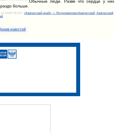
Обычные люди. Разве что сердце у них
ораздо больше.
.12.2019 06:10 /
«Камчатский край», г. Петропавловск-Камчатский, Камчатский
ай
Архив новостей