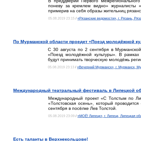
В преддверии Первого межрегионального
поневу за кремлем видно» журналисты «
примерив на себя образы жительниц рязанс
05.08.2019 23:15
/
«Рязанские ведомости», г. Рязань, Ряз
По Мурманской области проедет «Поезд молодёжной к
С 30 августа по 2 сентября в Мурманско
«Поезд молодёжной культуры». В рамках
будут принимать творческую молодёжь реги
05.08.2019 23:13
/
«Вечерний Мурманск», г. Мурманск, М
Международный театральный фестиваль в Липецкой об
Международный проект «С Толстым по Ли
«Толстовская осень», который проводится
сентября в посёлке Лев Толстой.
05.08.2019 23:09
/
«МОЁ! Липецк», г. Липецк, Липецкая об
Есть таланты в Верхнекольцове!