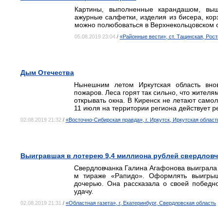
Картины, выполненные карандашом, выш
ажурные салфетки, изделия из бисера, корз
можно полюбоваться в Верхнекольцовском 
05.08.2019 23:04
/
«Районные вести», ст. Тацинская, Рос
Дым Отечества
Нынешним летом Иркутская область внов
пожаров. Леса горят так сильно, что жител
открывать окна. В Киренск не летают самол
11 июля на территории региона действует 
02.08.2019 21:32
/
«Восточно-Сибирская правда», г. Иркутск, Иркутская област
Выигравшая в лотерею 9,4 миллиона рублей свердловч
Свердловчанка Галина Агафонова выиграла 9
м тираже «Рапидо». Оформлять выигры
дочерью. Она рассказала о своей победн
удачу.
02.08.2019 21:31
/
«Областная газета», г, Екатеринбург, Свердловская область