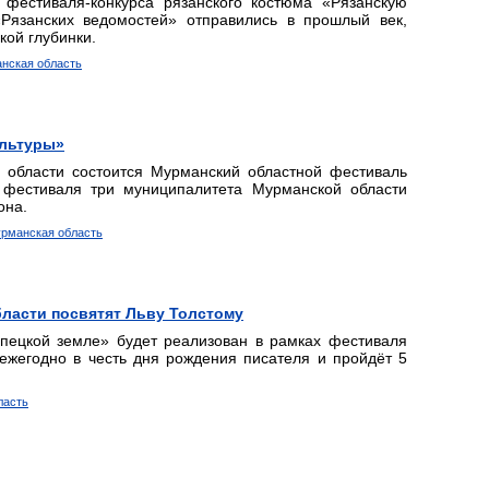
 фестиваля-конкурса рязанского костюма «Рязанскую
Рязанских ведомостей» отправились в прошлый век,
кой глубинки.
анская область
ультуры»
й области состоится Мурманский областной фестиваль
 фестиваля три муниципалитета Мурманской области
она.
урманская область
ласти посвятят Льву Толстому
пецкой земле» будет реализован в рамках фестиваля
 ежегодно в честь дня рождения писателя и пройдёт 5
ласть