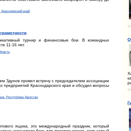
, Красноярский край
20
 грамотности
О
никативный турнир и финансовые бои. В командных
те 11-16 лет.
область
Х
к
ем Здунов провел встречу с председателем ассоциации
р
предприятий Краснодарского края и обсудил вопросы
20
ала, Республика Дагестан
Г
чтового ящика, это международный праздник, который
Лондоне установили бокс для приемки писем, хотя самый