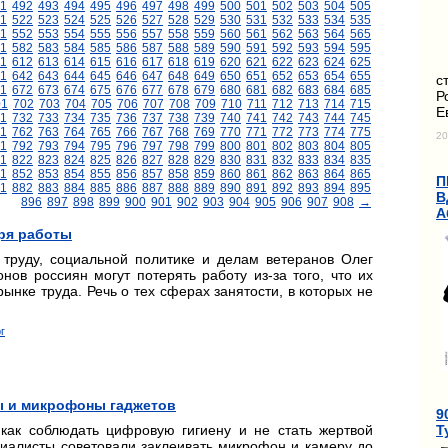
1
492
493
494
495
496
497
498
499
500
501
502
503
504
505
1
522
523
524
525
526
527
528
529
530
531
532
533
534
535
1
552
553
554
555
556
557
558
559
560
561
562
563
564
565
1
582
583
584
585
586
587
588
589
590
591
592
593
594
595
11
612
613
614
615
616
617
618
619
620
621
622
623
624
625
1
642
643
644
645
646
647
648
649
650
651
652
653
654
655
с
1
672
673
674
675
676
677
678
679
680
681
682
683
684
685
Р
01
702
703
704
705
706
707
708
709
710
711
712
713
714
715
Е
1
732
733
734
735
736
737
738
739
740
741
742
743
744
745
1
762
763
764
765
766
767
768
769
770
771
772
773
774
775
20
1
792
793
794
795
796
797
798
799
800
801
802
803
804
805
1
822
823
824
825
826
827
828
829
830
831
832
833
834
835
1
852
853
854
855
856
857
858
859
860
861
862
863
864
865
П
1
882
883
884
885
886
887
888
889
890
891
892
893
894
895
В
896
897
898
899
900
901
902
903
904
905
906
907
908
→
А
еря работы
 труду, социальной политике и делам ветеранов Олег
ов россиян могут потерять работу из-за того, что их
нке труда. Речь о тех сферах занятости, в которых не
г
ы и микрофоны гаджетов
9
Т
 как соблюдать цифровую гигиену и не стать жертвой
циалисты советовали заклеивать микрофон и камеру до