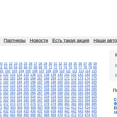
Партнеры
Новости
Есть такая акция
Наши авт
20
21
22
23
24
25
26
27
28
29
30
31
32
33
34
35
36
37
38
39
61
62
63
64
65
66
67
68
69
70
71
72
73
74
75
76
77
78
79
80
01
102
103
104
105
106
107
108
109
110
111
112
113
114
115
1
132
133
134
135
136
137
138
139
140
141
142
143
144
145
Н
1
162
163
164
165
166
167
168
169
170
171
172
173
174
175
1
192
193
194
195
196
197
198
199
200
201
202
203
204
205
1
222
223
224
225
226
227
228
229
230
231
232
233
234
235
1
252
253
254
255
256
257
258
259
260
261
262
263
264
265
П
1
282
283
284
285
286
287
288
289
290
291
292
293
294
295
11
312
313
314
315
316
317
318
319
320
321
322
323
324
325
С
1
342
343
344
345
346
347
348
349
350
351
352
353
354
355
Ф
1
372
373
374
375
376
377
378
379
380
381
382
383
384
385
Е
01
402
403
404
405
406
407
408
409
410
411
412
413
414
415
1
432
433
434
435
436
437
438
439
440
441
442
443
444
445
г
1
462
463
464
465
466
467
468
469
470
471
472
473
474
475