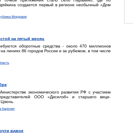
 точкой притяжения стало село Паракино, где по
едяйкина создается первый в регионе необычный «Дом
спублика Мордовия
стой на пятый месяц
ребуются оборотные средства - около 470 миллионов
на линиях 86 городов России и за рубежом, в том числе
бласть
ябре
Министерстве экономического развития РФ с участием
представителей ООО «Дисилэб» и старшего вице-
 Цзюнь.
а Карелия
очти вдвое