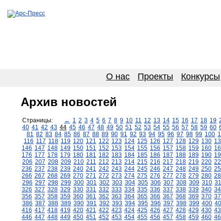
О нас
Проекты
Конкурсы
Архив новостей
Страницы:
←
1
2
3
4
5
6
7
8
9
10
11
12
13
14
15
16
17
18
19
40
41
42
43
44
45
46
47
48
49
50
51
52
53
54
55
56
57
58
59
60
81
82
83
84
85
86
87
88
89
90
91
92
93
94
95
96
97
98
99
100
1
116
117
118
119
120
121
122
123
124
125
126
127
128
129
130
13
146
147
148
149
150
151
152
153
154
155
156
157
158
159
160
16
176
177
178
179
180
181
182
183
184
185
186
187
188
189
190
19
206
207
208
209
210
211
212
213
214
215
216
217
218
219
220
22
236
237
238
239
240
241
242
243
244
245
246
247
248
249
250
25
266
267
268
269
270
271
272
273
274
275
276
277
278
279
280
28
296
297
298
299
300
301
302
303
304
305
306
307
308
309
310
3
326
327
328
329
330
331
332
333
334
335
336
337
338
339
340
34
356
357
358
359
360
361
362
363
364
365
366
367
368
369
370
37
386
387
388
389
390
391
392
393
394
395
396
397
398
399
400
4
416
417
418
419
420
421
422
423
424
425
426
427
428
429
430
43
446
447
448
449
450
451
452
453
454
455
456
457
458
459
460
46