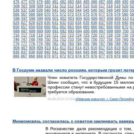
476
477
478
479
480
481
482
483
484
485
486
487
488
489
490
49
506
507
508
509
510
511
512
513
514
515
516
517
518
519
520
52
536
537
538
539
540
541
542
543
544
545
546
547
548
549
550
55
566
567
568
569
570
571
572
573
574
575
576
577
578
579
580
58
596
597
598
599
600
601
602
603
604
605
606
607
608
609
610
6
626
627
628
629
630
631
632
633
634
635
636
637
638
639
640
64
656
657
658
659
660
661
662
663
664
665
666
667
668
669
670
67
686
687
688
689
690
691
692
693
694
695
696
697
698
699
700
7
716
717
718
719
720
721
722
723
724
725
726
727
728
729
730
73
746
747
748
749
750
751
752
753
754
755
756
757
758
759
760
76
776
777
778
779
780
781
782
783
784
785
786
787
788
789
790
79
806
807
808
809
810
811
812
813
814
815
816
817
818
819
820
82
836
837
838
839
840
841
842
843
844
845
846
847
848
849
850
85
866
867
868
869
870
871
872
873
874
875
876
877
878
879
880
88
В Госдуме назвали число россиян, которым грозит пот
Член комитета Государственной Думы по
Шеин сообщил, что в будущем 15 миллион
профессии станут невостребованными на ры
требуется образование.
06.08.2019 17:10
/
«Невские новости», г. Санкт-Петербур
Минкомсвязь согласилась с советом заклеивать камер
В Роскачестве дали рекомендации о том,
мошенников в интернете. В частности, спе