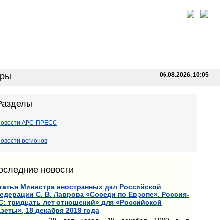
оры
06.08.2026, 10:05
Разделы
Новости АРС-ПРЕСС
овости регионов
оследние новости
татья Министра иностранных дел Российской
едерации С. В. Лаврова «Соседи по Европе». Россия-
С: тридцать лет отношений» для «Российской
азеты», 18 декабря 2019 года
30 лет назад, 18 декабря 1989 г. в