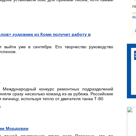
г
20
кр
лов» художник из Коми получит работу в
выйти уже в сентябре. Его творчество руководство
успехом.
а
 Международный конкурс ремонтных подразделений
риняли сразу несколько команд из-за рубежа. Российские
и яичницу, используя тепло от двигателя танка Т-80.
ь
оне Мордовии