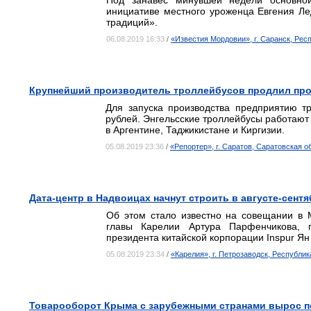
Под занавес минувшей недели основной
инициативе местного уроженца Евгения Л
традиций».
06.08.2019 16:33
/
«Известия Мордовии», г. Саранск, Ре
Крупнейший производитель троллейбусов продлил про
Для запуска производства предприятию т
рублей. Энгельсские троллейбусы работают 
в Аргентине, Таджикистане и Киргизии.
05.08.2019 23:36
/
«Репортер», г. Саратов, Саратовская о
Дата-центр в Надвоицах начнут строить в августе-сент
Об этом стало известно на совещании в 
главы Карелии Артура Парфенчикова, 
президента китайской корпорации Inspur Ян
05.08.2019 23:34
/
«Карелия», г. Петрозаводск, Республик
Товарооборот Крыма с зарубежными странами вырос п