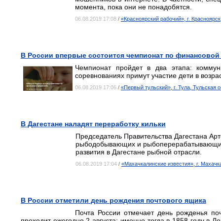
момента, пока они не понадобятся.
06.08.2019 17:08
/
«Красноярский рабочий», г. Красноярск
В России впервые состоится чемпионат по финансовой
Чемпионат пройдет в два этапа: комму
соревнованиях примут участие дети в возрас
06.08.2019 17:06
/
«Первый тульский», г. Тула, Тульская 
В Дагестане наладят переработку кильки
Председатель Правительства Дагестана Арт
рыбодобывающих и рыбоперерабатывающих 
развития в Дагестане рыбной отрасли.
06.08.2019 17:04
/
«Махачкалинские известия», г. Махачк
В России отметили день рождения почтового ящика
Почта России отмечает день рожденья по
проходит ежегодно 2 августа: именно тогда в 1858 году в 