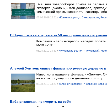
Внешний товарооборот Крыма за первые п
экспорта (около 6,6 млн долларов) приход
химической промышленности, саженцы, обо
05.08.2019 23:32
/
«Крыминформ», г. Симферополь, Респ
В Подмосковье впервые за 50 лет организуют регуляр
Компания «Хелиэкспресс» наладит полеты
МАКС-2019.
05.08.2019 23:30
/
«Жуковские вести», г. Жуковский, Мос
Алексей Учитель снимет фильм про русскую деревню в
Известно и название фильма - «Земун». Он
на малую родину после длительного отсутст
05.08.2019 23:23
/
«Блокнот Воронеж», г. Воронеж, Ворон
Баба рязанская: примерить на себя