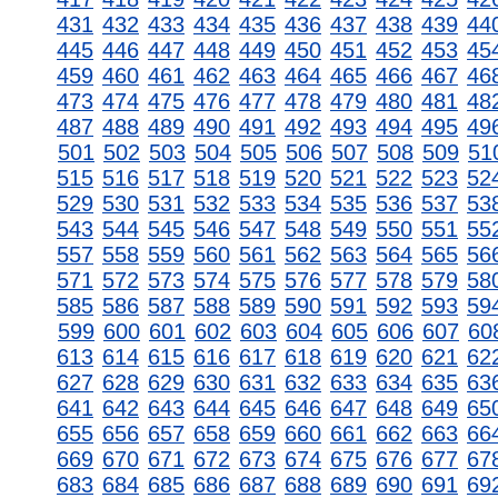
431
432
433
434
435
436
437
438
439
44
445
446
447
448
449
450
451
452
453
45
459
460
461
462
463
464
465
466
467
46
473
474
475
476
477
478
479
480
481
48
487
488
489
490
491
492
493
494
495
49
501
502
503
504
505
506
507
508
509
51
515
516
517
518
519
520
521
522
523
52
529
530
531
532
533
534
535
536
537
53
543
544
545
546
547
548
549
550
551
55
557
558
559
560
561
562
563
564
565
56
571
572
573
574
575
576
577
578
579
58
585
586
587
588
589
590
591
592
593
59
599
600
601
602
603
604
605
606
607
60
613
614
615
616
617
618
619
620
621
62
627
628
629
630
631
632
633
634
635
63
641
642
643
644
645
646
647
648
649
65
655
656
657
658
659
660
661
662
663
66
669
670
671
672
673
674
675
676
677
67
683
684
685
686
687
688
689
690
691
69