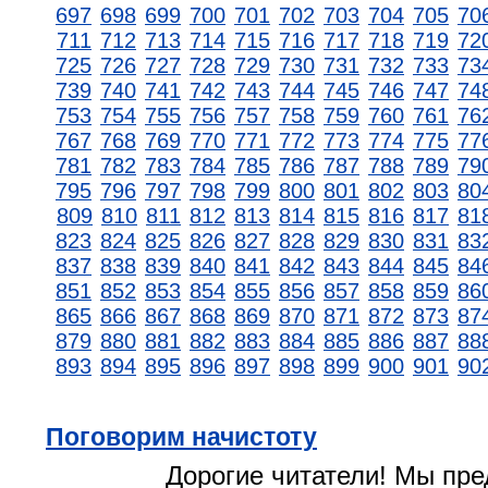
697
698
699
700
701
702
703
704
705
70
711
712
713
714
715
716
717
718
719
72
725
726
727
728
729
730
731
732
733
73
739
740
741
742
743
744
745
746
747
74
753
754
755
756
757
758
759
760
761
76
767
768
769
770
771
772
773
774
775
77
781
782
783
784
785
786
787
788
789
79
795
796
797
798
799
800
801
802
803
80
809
810
811
812
813
814
815
816
817
81
823
824
825
826
827
828
829
830
831
83
837
838
839
840
841
842
843
844
845
84
851
852
853
854
855
856
857
858
859
86
865
866
867
868
869
870
871
872
873
87
879
880
881
882
883
884
885
886
887
88
893
894
895
896
897
898
899
900
901
90
Поговорим начистоту
Дорогие читатели! Мы пр