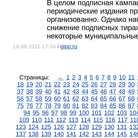
В целом подписная кампа
периодические издания п
организованно. Однако н
снижение подписных тира
некоторые муниципальные
18.08.2011 17:34
/
gipp.ru
Страницы:
←
1
2
3
4
5
6
7
8
9
10
11
18
19
20
21
22
23
24
25
26
27
28
29
30
37
38
39
40
41
42
43
44
45
46
47
48
49
56
57
58
59
60
61
62
63
64
65
66
67
68
75
76
77
78
79
80
81
82
83
84
85
86
87
94
95
96
97
98
99
100
101
102
103
10
109
110
111
112
113
114
115
116
117
11
123
124
125
126
127
128
129
130
131
13
137
138
139
140
141
142
143
144
145
14