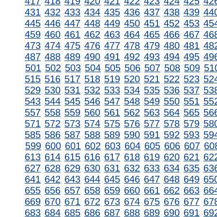
417
418
419
420
421
422
423
424
425
42
431
432
433
434
435
436
437
438
439
44
445
446
447
448
449
450
451
452
453
45
459
460
461
462
463
464
465
466
467
46
473
474
475
476
477
478
479
480
481
48
487
488
489
490
491
492
493
494
495
49
501
502
503
504
505
506
507
508
509
51
515
516
517
518
519
520
521
522
523
52
529
530
531
532
533
534
535
536
537
53
543
544
545
546
547
548
549
550
551
55
557
558
559
560
561
562
563
564
565
56
571
572
573
574
575
576
577
578
579
58
585
586
587
588
589
590
591
592
593
59
599
600
601
602
603
604
605
606
607
60
613
614
615
616
617
618
619
620
621
62
627
628
629
630
631
632
633
634
635
63
641
642
643
644
645
646
647
648
649
65
655
656
657
658
659
660
661
662
663
66
669
670
671
672
673
674
675
676
677
67
683
684
685
686
687
688
689
690
691
69