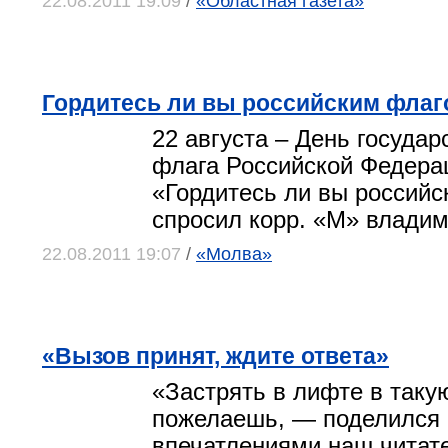
22.08.2011 19:09
/
«Областная газета»
Гордитесь ли вы российским фла
22 августа – День государ
флага Российской Федера
«Гордитесь ли вы российс
спросил корр. «М» владим
22.08.2011 19:07
/
«Молва»
«Вызов принят, ждите ответа»
«Застрять в лифте в таку
пожелаешь, — поделился
впечатлениями наш читат