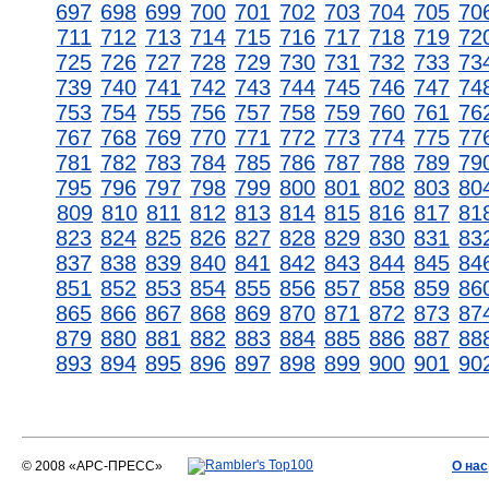
697
698
699
700
701
702
703
704
705
70
711
712
713
714
715
716
717
718
719
72
725
726
727
728
729
730
731
732
733
73
739
740
741
742
743
744
745
746
747
74
753
754
755
756
757
758
759
760
761
76
767
768
769
770
771
772
773
774
775
77
781
782
783
784
785
786
787
788
789
79
795
796
797
798
799
800
801
802
803
80
809
810
811
812
813
814
815
816
817
81
823
824
825
826
827
828
829
830
831
83
837
838
839
840
841
842
843
844
845
84
851
852
853
854
855
856
857
858
859
86
865
866
867
868
869
870
871
872
873
87
879
880
881
882
883
884
885
886
887
88
893
894
895
896
897
898
899
900
901
90
© 2008 «АРС-ПРЕСС»
О нас