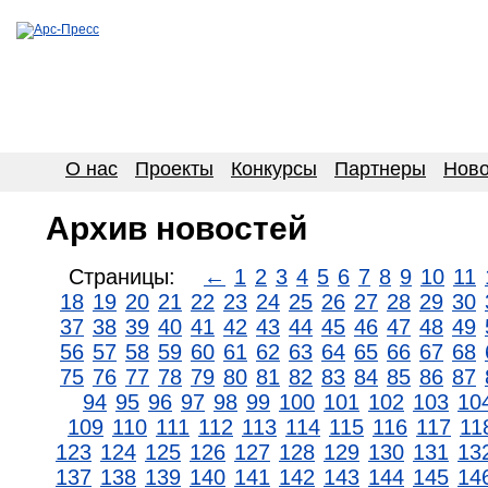
О нас
Проекты
Конкурсы
Партнеры
Ново
Архив новостей
Страницы:
←
1
2
3
4
5
6
7
8
9
10
11
18
19
20
21
22
23
24
25
26
27
28
29
30
37
38
39
40
41
42
43
44
45
46
47
48
49
56
57
58
59
60
61
62
63
64
65
66
67
68
75
76
77
78
79
80
81
82
83
84
85
86
87
94
95
96
97
98
99
100
101
102
103
10
109
110
111
112
113
114
115
116
117
11
123
124
125
126
127
128
129
130
131
13
137
138
139
140
141
142
143
144
145
14