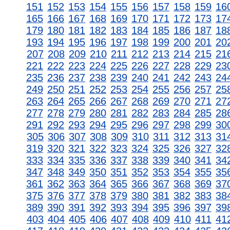
151
152
153
154
155
156
157
158
159
16
165
166
167
168
169
170
171
172
173
17
179
180
181
182
183
184
185
186
187
18
193
194
195
196
197
198
199
200
201
20
207
208
209
210
211
212
213
214
215
21
221
222
223
224
225
226
227
228
229
23
235
236
237
238
239
240
241
242
243
24
249
250
251
252
253
254
255
256
257
25
263
264
265
266
267
268
269
270
271
27
277
278
279
280
281
282
283
284
285
28
291
292
293
294
295
296
297
298
299
30
305
306
307
308
309
310
311
312
313
31
319
320
321
322
323
324
325
326
327
32
333
334
335
336
337
338
339
340
341
34
347
348
349
350
351
352
353
354
355
35
361
362
363
364
365
366
367
368
369
37
375
376
377
378
379
380
381
382
383
38
389
390
391
392
393
394
395
396
397
39
403
404
405
406
407
408
409
410
411
41