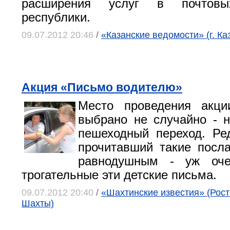
расширения услуг в почтовы
республики.
09.07.2012 20:46
/
«Казанские ведомости» (г. Ка
Акция «Письмо водителю»
Место проведения акц
выбрано не случайно - 
пешеходный переход. Ре
прочитавший такие посла
равнодушным - уж оч
трогательные эти детские письма.
09.07.2012 20:40
/
«Шахтинские известия» (Росто
Шахты)