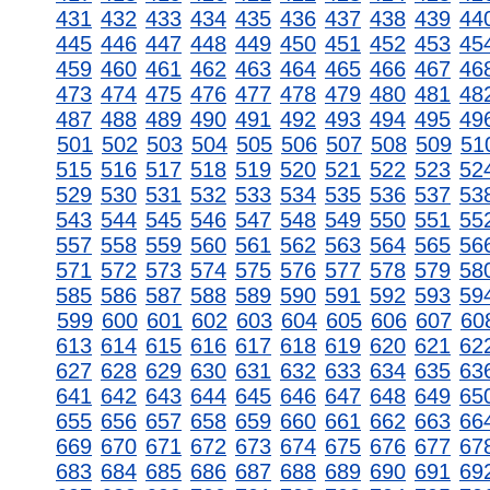
431
432
433
434
435
436
437
438
439
44
445
446
447
448
449
450
451
452
453
45
459
460
461
462
463
464
465
466
467
46
473
474
475
476
477
478
479
480
481
48
487
488
489
490
491
492
493
494
495
49
501
502
503
504
505
506
507
508
509
51
515
516
517
518
519
520
521
522
523
52
529
530
531
532
533
534
535
536
537
53
543
544
545
546
547
548
549
550
551
55
557
558
559
560
561
562
563
564
565
56
571
572
573
574
575
576
577
578
579
58
585
586
587
588
589
590
591
592
593
59
599
600
601
602
603
604
605
606
607
60
613
614
615
616
617
618
619
620
621
62
627
628
629
630
631
632
633
634
635
63
641
642
643
644
645
646
647
648
649
65
655
656
657
658
659
660
661
662
663
66
669
670
671
672
673
674
675
676
677
67
683
684
685
686
687
688
689
690
691
69