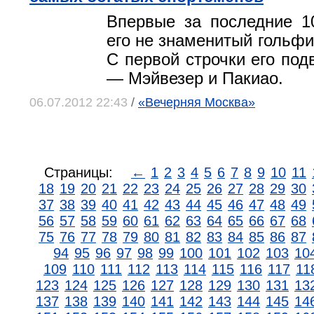
Впервые за последние 1
его не знаменитый гольфи
С первой строчки его под
— Мэйвезер и Пакиао.
06.07.2012 22:43
/
«Вечерняя Москва»
Страницы:
←
1
2
3
4
5
6
7
8
9
10
11
18
19
20
21
22
23
24
25
26
27
28
29
30
37
38
39
40
41
42
43
44
45
46
47
48
49
56
57
58
59
60
61
62
63
64
65
66
67
68
75
76
77
78
79
80
81
82
83
84
85
86
87
94
95
96
97
98
99
100
101
102
103
10
109
110
111
112
113
114
115
116
117
11
123
124
125
126
127
128
129
130
131
13
137
138
139
140
141
142
143
144
145
14