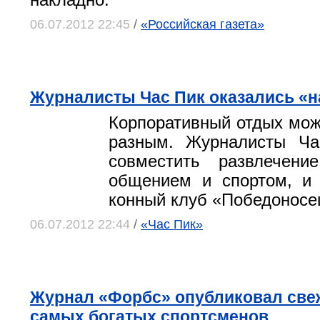
накладно.
06.07.2012 22:45
/
«Российская газета»
Журналисты Час Пик оказались «н
Корпоративный отдых мо
разным. Журналисты Ч
совместить развлечен
общением и спортом, и 
конный клуб «Победоносе
06.07.2012 22:44
/
«Час Пик»
Журнал «Форбс» опубликовал све
самых богатых спортсменов