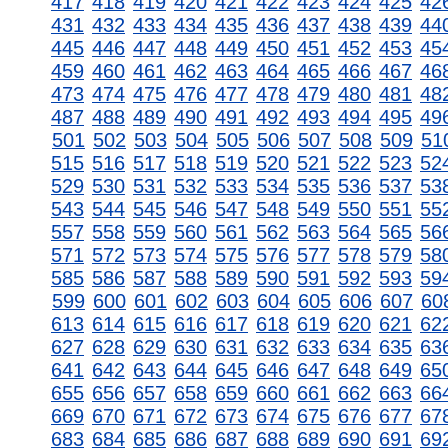
417
418
419
420
421
422
423
424
425
42
431
432
433
434
435
436
437
438
439
44
445
446
447
448
449
450
451
452
453
45
459
460
461
462
463
464
465
466
467
46
473
474
475
476
477
478
479
480
481
48
487
488
489
490
491
492
493
494
495
49
501
502
503
504
505
506
507
508
509
51
515
516
517
518
519
520
521
522
523
52
529
530
531
532
533
534
535
536
537
53
543
544
545
546
547
548
549
550
551
55
557
558
559
560
561
562
563
564
565
56
571
572
573
574
575
576
577
578
579
58
585
586
587
588
589
590
591
592
593
59
599
600
601
602
603
604
605
606
607
60
613
614
615
616
617
618
619
620
621
62
627
628
629
630
631
632
633
634
635
63
641
642
643
644
645
646
647
648
649
65
655
656
657
658
659
660
661
662
663
66
669
670
671
672
673
674
675
676
677
67
683
684
685
686
687
688
689
690
691
69