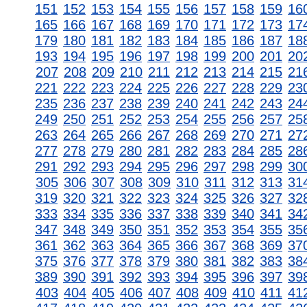
151
152
153
154
155
156
157
158
159
16
165
166
167
168
169
170
171
172
173
17
179
180
181
182
183
184
185
186
187
18
193
194
195
196
197
198
199
200
201
20
207
208
209
210
211
212
213
214
215
21
221
222
223
224
225
226
227
228
229
23
235
236
237
238
239
240
241
242
243
24
249
250
251
252
253
254
255
256
257
25
263
264
265
266
267
268
269
270
271
27
277
278
279
280
281
282
283
284
285
28
291
292
293
294
295
296
297
298
299
30
305
306
307
308
309
310
311
312
313
31
319
320
321
322
323
324
325
326
327
32
333
334
335
336
337
338
339
340
341
34
347
348
349
350
351
352
353
354
355
35
361
362
363
364
365
366
367
368
369
37
375
376
377
378
379
380
381
382
383
38
389
390
391
392
393
394
395
396
397
39
403
404
405
406
407
408
409
410
411
41