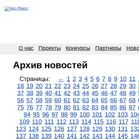
О нас
Проекты
Конкурсы
Партнеры
Ново
Архив новостей
Страницы:
←
1
2
3
4
5
6
7
8
9
10
11
18
19
20
21
22
23
24
25
26
27
28
29
30
37
38
39
40
41
42
43
44
45
46
47
48
49
56
57
58
59
60
61
62
63
64
65
66
67
68
75
76
77
78
79
80
81
82
83
84
85
86
87
94
95
96
97
98
99
100
101
102
103
10
109
110
111
112
113
114
115
116
117
11
123
124
125
126
127
128
129
130
131
13
137
138
139
140
141
142
143
144
145
14