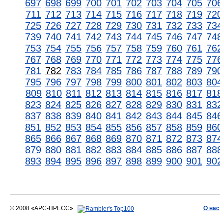
697
698
699
700
701
702
703
704
705
70
711
712
713
714
715
716
717
718
719
72
725
726
727
728
729
730
731
732
733
73
739
740
741
742
743
744
745
746
747
74
753
754
755
756
757
758
759
760
761
76
767
768
769
770
771
772
773
774
775
77
781
782
783
784
785
786
787
788
789
79
795
796
797
798
799
800
801
802
803
80
809
810
811
812
813
814
815
816
817
81
823
824
825
826
827
828
829
830
831
83
837
838
839
840
841
842
843
844
845
84
851
852
853
854
855
856
857
858
859
86
865
866
867
868
869
870
871
872
873
87
879
880
881
882
883
884
885
886
887
88
893
894
895
896
897
898
899
900
901
90
© 2008 «АРС-ПРЕСС»
О нас