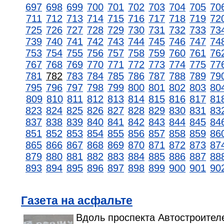
697
698
699
700
701
702
703
704
705
70
711
712
713
714
715
716
717
718
719
72
725
726
727
728
729
730
731
732
733
73
739
740
741
742
743
744
745
746
747
74
753
754
755
756
757
758
759
760
761
76
767
768
769
770
771
772
773
774
775
77
781
782
783
784
785
786
787
788
789
79
795
796
797
798
799
800
801
802
803
80
809
810
811
812
813
814
815
816
817
81
823
824
825
826
827
828
829
830
831
83
837
838
839
840
841
842
843
844
845
84
851
852
853
854
855
856
857
858
859
86
865
866
867
868
869
870
871
872
873
87
879
880
881
882
883
884
885
886
887
88
893
894
895
896
897
898
899
900
901
90
Газета на асфальте
Вдоль проспекта Автостроител