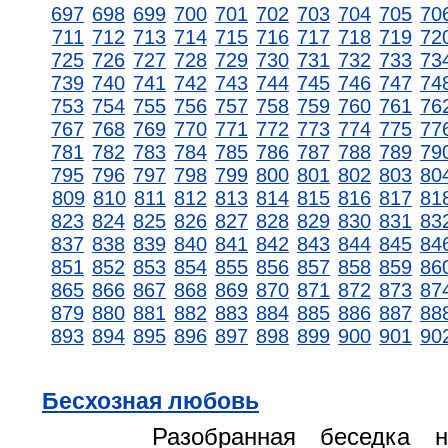
697
698
699
700
701
702
703
704
705
70
711
712
713
714
715
716
717
718
719
72
725
726
727
728
729
730
731
732
733
73
739
740
741
742
743
744
745
746
747
74
753
754
755
756
757
758
759
760
761
76
767
768
769
770
771
772
773
774
775
77
781
782
783
784
785
786
787
788
789
79
795
796
797
798
799
800
801
802
803
80
809
810
811
812
813
814
815
816
817
81
823
824
825
826
827
828
829
830
831
83
837
838
839
840
841
842
843
844
845
84
851
852
853
854
855
856
857
858
859
86
865
866
867
868
869
870
871
872
873
87
879
880
881
882
883
884
885
886
887
88
893
894
895
896
897
898
899
900
901
90
Бесхозная любовь
Разобранная беседка 