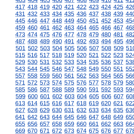
403
404
405
406
407
408
409
410
411
41
417
418
419
420
421
422
423
424
425
42
431
432
433
434
435
436
437
438
439
44
445
446
447
448
449
450
451
452
453
45
459
460
461
462
463
464
465
466
467
46
473
474
475
476
477
478
479
480
481
48
487
488
489
490
491
492
493
494
495
49
501
502
503
504
505
506
507
508
509
51
515
516
517
518
519
520
521
522
523
52
529
530
531
532
533
534
535
536
537
53
543
544
545
546
547
548
549
550
551
55
557
558
559
560
561
562
563
564
565
56
571
572
573
574
575
576
577
578
579
58
585
586
587
588
589
590
591
592
593
59
599
600
601
602
603
604
605
606
607
60
613
614
615
616
617
618
619
620
621
62
627
628
629
630
631
632
633
634
635
63
641
642
643
644
645
646
647
648
649
65
655
656
657
658
659
660
661
662
663
66
669
670
671
672
673
674
675
676
677
67