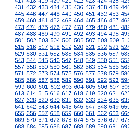
417
418
419
420
421
422
423
424
425
42
431
432
433
434
435
436
437
438
439
44
445
446
447
448
449
450
451
452
453
45
459
460
461
462
463
464
465
466
467
46
473
474
475
476
477
478
479
480
481
48
487
488
489
490
491
492
493
494
495
49
501
502
503
504
505
506
507
508
509
51
515
516
517
518
519
520
521
522
523
52
529
530
531
532
533
534
535
536
537
53
543
544
545
546
547
548
549
550
551
55
557
558
559
560
561
562
563
564
565
56
571
572
573
574
575
576
577
578
579
58
585
586
587
588
589
590
591
592
593
59
599
600
601
602
603
604
605
606
607
60
613
614
615
616
617
618
619
620
621
62
627
628
629
630
631
632
633
634
635
63
641
642
643
644
645
646
647
648
649
65
655
656
657
658
659
660
661
662
663
66
669
670
671
672
673
674
675
676
677
67
683
684
685
686
687
688
689
690
691
69