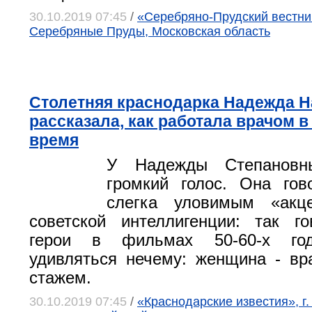
30.10.2019 07:45
/
«Серебряно-Прудский вестник
Серебряные Пруды, Московская область
Столетняя краснодарка Надежда 
рассказала, как работала врачом в
время
У Надежды Степановн
громкий голос. Она гов
слегка уловимым «акц
советской интеллигенции: так г
герои в фильмах 50-60-х год
удивляться нечему: женщина - вр
стажем.
30.10.2019 07:45
/
«Краснодарские известия», г.