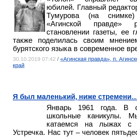
юбилей. Главный редакто
Тумурова (на снимке
«Агинской правде» р
становлении газеты, ее г
также поделилась своим мнение
бурятского языка в современное вр
30.10.2019 07:42
/
«Агинская правда», п. Агинс
край
Я был маленький, ниже стремени
Январь 1961 года. В 
школьные каникулы. М
катаемся на лыжах с 
Устречка. Нас тут – человек пятьде