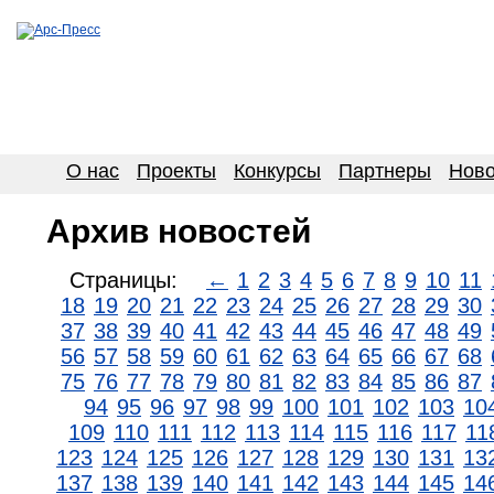
О нас
Проекты
Конкурсы
Партнеры
Ново
Архив новостей
Страницы:
←
1
2
3
4
5
6
7
8
9
10
11
18
19
20
21
22
23
24
25
26
27
28
29
30
37
38
39
40
41
42
43
44
45
46
47
48
49
56
57
58
59
60
61
62
63
64
65
66
67
68
75
76
77
78
79
80
81
82
83
84
85
86
87
94
95
96
97
98
99
100
101
102
103
10
109
110
111
112
113
114
115
116
117
11
123
124
125
126
127
128
129
130
131
13
137
138
139
140
141
142
143
144
145
14