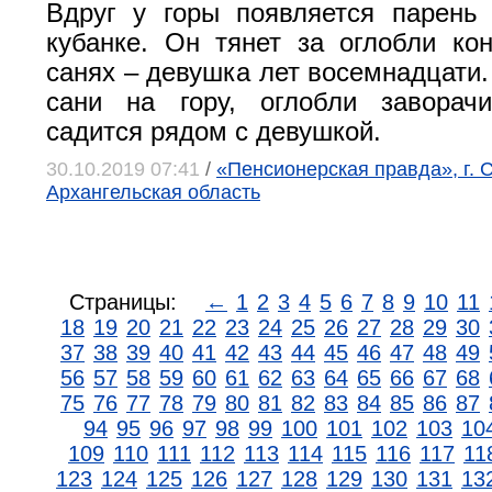
Вдруг у горы появляется парень
кубанке. Он тянет за оглобли ко
санях – девушка лет восемнадцати.
сани на гору, оглобли заворач
садится рядом с девушкой.
30.10.2019 07:41
/
«Пенсионерская правда», г. 
Архангельская область
Страницы:
←
1
2
3
4
5
6
7
8
9
10
11
18
19
20
21
22
23
24
25
26
27
28
29
30
37
38
39
40
41
42
43
44
45
46
47
48
49
56
57
58
59
60
61
62
63
64
65
66
67
68
75
76
77
78
79
80
81
82
83
84
85
86
87
94
95
96
97
98
99
100
101
102
103
10
109
110
111
112
113
114
115
116
117
11
123
124
125
126
127
128
129
130
131
13