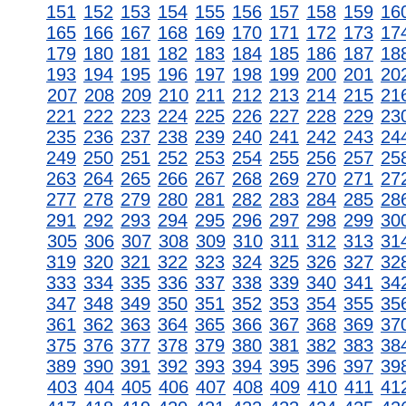
151
152
153
154
155
156
157
158
159
16
165
166
167
168
169
170
171
172
173
17
179
180
181
182
183
184
185
186
187
18
193
194
195
196
197
198
199
200
201
20
207
208
209
210
211
212
213
214
215
21
221
222
223
224
225
226
227
228
229
23
235
236
237
238
239
240
241
242
243
24
249
250
251
252
253
254
255
256
257
25
263
264
265
266
267
268
269
270
271
27
277
278
279
280
281
282
283
284
285
28
291
292
293
294
295
296
297
298
299
30
305
306
307
308
309
310
311
312
313
31
319
320
321
322
323
324
325
326
327
32
333
334
335
336
337
338
339
340
341
34
347
348
349
350
351
352
353
354
355
35
361
362
363
364
365
366
367
368
369
37
375
376
377
378
379
380
381
382
383
38
389
390
391
392
393
394
395
396
397
39
403
404
405
406
407
408
409
410
411
41