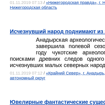
01.11.2019 07:13
/
«Нижегородская правда», г. 
Нижегородская область
Исчезнувший народ поднимают из
Анадырская археологичес
завершила полевой сез
году чукотские археоло
поисками древних следов одног
исчезнувших малых северных народ
01.11.2019 07:12
/
«Крайний Север», г. Анадырь,
автономный округ
Ювелирные фантастические сущест