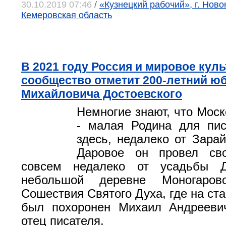
30.10.2019 07:46
/
«Кузнецкий рабочий», г. Ново
Кемеровская область
В 2021 году Россия и мировое кул
сообщество отметит 200-летний ю
Михайловича Достоевского
Немногие знают, что Моск
- малая Родина для пис
здесь, недалеко от Зарай
Даровое он провел св
совсем недалеко от усадьбы Д
небольшой деревне Моногаро
Сошествия Святого Духа, где на ст
был похоронен Михаил Андреевич
отец писателя.