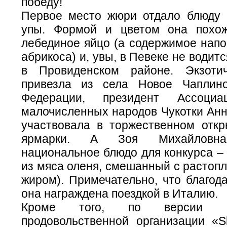
победу!
Первое место жюри отдало блюду 
упы. Формой и цветом она похо
лебединое яйцо (а содержимое напо
абрикоса) и, увы, в Певеке не водит
в Провиденском районе. Экзотич
привезла из села Новое Чаплин
Федерации, президент Ассоциа
малочисленных народов Чукотки Анн
участвовала в торжественном откр
ярмарки. А Зоя Михайловна 
национальное блюдо для конкурса –
из мяса оленя, смешанный с растоп
жиром). Примечательно, что благод
она награждена поездкой в Италию.
Кроме того, по версии ме
продовольственной организации «S