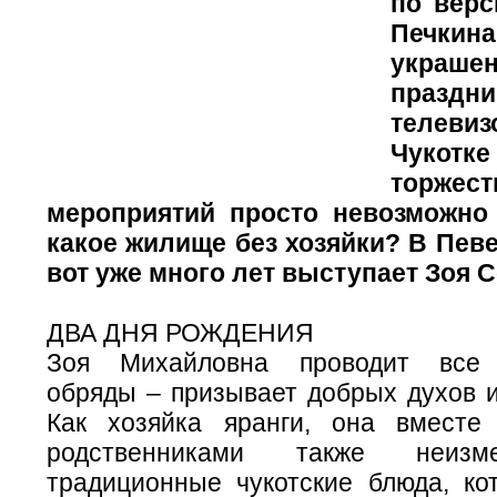
по верс
Печки
украш
пра
телев
Чукотк
торжес
мероприятий просто невозможно 
какое жилище без хозяйки? В Певе
вот уже много лет выступает Зоя С
ДВА ДНЯ РОЖДЕНИЯ
Зоя Михайловна проводит все 
обряды – призывает добрых духов и
Как хозяйка яранги, она вместе
родственниками также неизм
традиционные чукотские блюда, ко