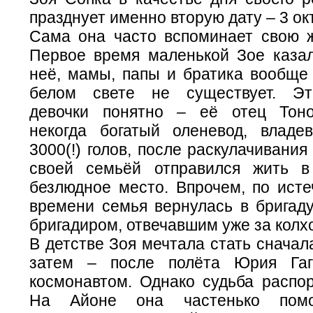
празднует именно вторую дату – 3 ок
Сама она часто вспоминает свою ж
Первое время маленькой Зое казал
неё, мамы, папы и братика вообще 
белом свете не существует. Эт
девочки понятно – её отец Тоно
некогда богатый оленевод, влад
3000(!) голов, после раскулачивания
своей семьёй отправился жить в
безлюдное место. Впрочем, по исте
времени семья вернулась в бригаду
бригадиром, отвечавшим уже за колх
В детстве Зоя мечтала стать сначал
затем – после полёта Юрия Га
космонавтом. Однако судьба распор
На Айоне она частенько помо