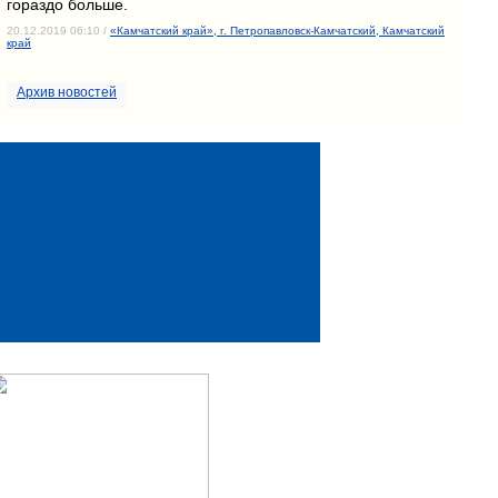
гораздо больше.
20.12.2019 06:10 /
«Камчатский край», г. Петропавловск-Камчатский, Камчатский
край
Архив новостей