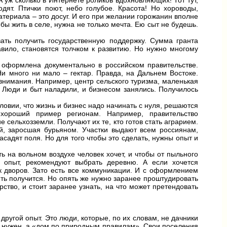
дят. Птички поют, небо голубое. Красота! Но хороводы,
териала – это досуг. И его при желании горожанин вполне
бы жить в селе, нужна не только мечта. Ею сыт не будешь.
ать получить государственную поддержку. Сумма гранта
вило, становятся толчком к развитию. Но нужно многому
а оформлена документально в российском правительстве.
и много ни мало – гектар. Правда, на Дальнем Востоке.
внимания. Например, центр сельского туризма, маленькая
 Люди и быт наладили, и бизнесом занялись. Получилось
ловии, что жизнь и бизнес надо начинать с нуля, решаются
хороший пример регионам. Например, правительство
сельхозземли. Получают их те, кто готов стать аграрием.
й, заросшая бурьяном. Участки выдают всем россиянам,
асадят поля. Но для того чтобы это сделать, нужны опыт и
ь на вольном воздухе человек хочет, и чтобы от пыльного
й опыт, рекомендуют выбрать деревню. А если хочется
к дворов. Зато есть все коммуникации. И с оформлением
ить получится. Но опять же нужно заранее проштудировать
ство, и стоит заранее узнать, на что может претендовать
ругой опыт. Это люди, которые, по их словам, не дачники
м нужен, а «дом по природным правилам». Свои поселения