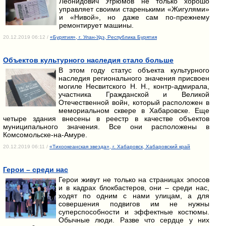
Леонидович Угрюмов не только хорошо
управляет своими старенькими «Жигулями»
и «Нивой», но даже сам по-прежнему
ремонтирует машины.
20.12.2019 06:12 /
«Бурятия», г. Улан-Удэ, Республика Бурятия
Объектов культурного наследия стало больше
В этом году статус объекта культурного
наследия регионального значения присвоен
могиле Несвитского Н. Н., контр-адмирала,
участника Гражданской и Великой
Отечественной войн, который расположен в
мемориальном сквере в Хабаровске. Еще
четыре здания внесены в реестр в качестве объектов
муниципального значения. Все они расположены в
Комсомольске-на-Амуре.
20.12.2019 06:11 /
«Тихоокеанская звезда», г. Хабаровск, Хабаровский край
Герои – среди нас
Герои живут не только на страницах эпосов
и в кадрах блокбастеров, они – среди нас,
ходят по одним с нами улицам, а для
совершения подвигов им не нужны
суперспособности и эффектные костюмы.
Обычные люди. Разве что сердце у них