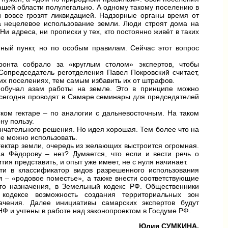
шей области полулегально. А одному такому поселению в
и вовсе грозят ликвидацией. Надзорные органы время от
 нецелевое использование земли. Люди строят дома на
Ни адреса, ни прописки у тех, кто постоянно живёт в таких
ный пункт, но по особым правилам. Сейчас этот вопрос
.
ронта собрало за «круглым столом» экспертов, чтобы
Сопредседатель реготделения Павел Покровский считает,
их поселениях, тем самым избавить их от штрафов.
о обучал азам работы на земле. Это в принципе можно
к сегодня проводят в Самаре семинары для председателей
ком гектаре – по аналогии с дальневосточным. На таком
ну пользу.
ончательного решения. Но идея хорошая. Тем более что на
е можно использовать.
гектар земли, очередь из желающих выстроится огромная.
 а Фёдорову – нет? Думается, что если и вести речь о
ития представить, и опыт уже имеет, не с нуля начинает.
ти в классификатор видов разрешенного использования
 – «родовое поместье», а также внести соответствующие
ого назначения, в Земельный кодекс РФ. Общественники
кодексе возможность создания территориальных зон
ачения. Далее инициативы самарских экспертов будут
 и учтены в работе над законопроектом в Госдуме РФ.
Юлия СУМКИНА.