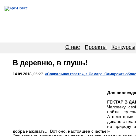
О нас
Проекты
Конкурсы
В деревню, в глушь!
14.09.2018,
06:27
«Социальная газета», г. Самара, Самарская обла
Для переезд
ГЕКТАР В ДА
Человеку сво
найти – ту са
А некоторые 
диване с план
на природу и
добра наживать… Вот оно, настоящее счастье!»
Это сегодня, между прочим, тренд – менять город на село. 