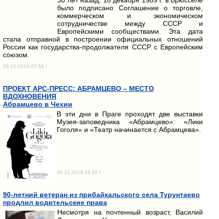
было подписано Соглашение о торговле,
коммерческом и экономическом
сотрудничестве между СССР и
Европейскими сообществами. Эта дата
стала отправной в построении официальных отношений
России как государства-продолжателя СССР с Европейским
союзом.
20.12.2019 23:54 /
ПРОЕКТ АРС-ПРЕСС: АБРАМЦЕВО – МЕСТО
ВДОХНОВЕНИЯ
Абрамцево в Чехии
В эти дни в Праге проходят две выставки
Музея-заповедника «Абрамцево»: «Лики
Гоголя» и «Театр начинается с Абрамцева».
20.12.2019 23:22 /
90-летний ветеран из прибайкальского села Турунтаево
продлил водительские права
Несмотря на почтенный возраст, Василий