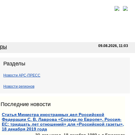
оры
09.08.2026, 11:03
Разделы
Новости АРС-ПРЕСС
Новости регионов
Последние новости
Статья Министра иностранных дел Российской
Федерации С. В. Лаврова «Соседи по Европе». Россия-
ЕС: тридцать лет отношений» для «Российской газеты»,
18 декабря 2019 года
30 лет назад, 18 декабря 1989 г. в Брюсселе