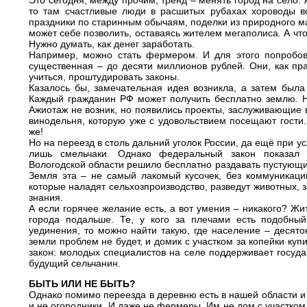
то там счастливые люди в расшитых рубахах хороводы во
праздники по старинным обычаям, поделки из природного ма
может себе позволить, оставаясь жителем мегаполиса. А что
Нужно думать, как денег заработать.
Например, можно стать фермером. И для этого попробов
существенная – до десяти миллионов рублей. Они, как пра
учиться, проштудировать законы.
Казалось бы, замечательная идея возникла, а затем был
Каждый гражданин РФ может получить бесплатно землю. Н
Ажиотаж не возник, но появились проекты, заслуживающие 
винодельня, которую уже с удовольствием посещают гости.
же!
Но на переезд в столь дальний уголок России, да ещё при ус
лишь смельчаки. Однако федеральный закон показал 
Вологодской области решило бесплатно раздавать пустующие 
Земля эта – не самый лакомый кусочек, без коммуникаци
которые наладят сельхозпроизводство, разведут животных, з
знания.
А если горячее желание есть, а вот умения – никакого? Жит
города подальше. Те, у кого за плечами есть подобны
уединения, то можно найти такую, где население – десято
земли проблем не будет, и домик с участком за копейки куп
закон: молодых специалистов на селе поддерживает государ
будущий сельчанин.
БЫТЬ ИЛИ НЕ БЫТЬ?
Однако помимо переезда в деревню есть в нашей области и д
и не огородники. И даже не фермеры. Им не дом с участко