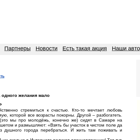
Партнеры
Новости
Есть такая акция
Наши авт
сть
а одного желания мало
Р
йственно стремиться к счастью. Кто-то мечтает любовь
мую, которой все возрасты покорны. Другой – разбогатеть.
(это мы про молодёжь, конечно же) сидят в Самаре на
шетом и размышляют: «Взять бы участок в чистом поле да
з душного города перебраться. И жить там поживать и
А уж сколько в Интернете роликов вдохновляющих! Тот тут,