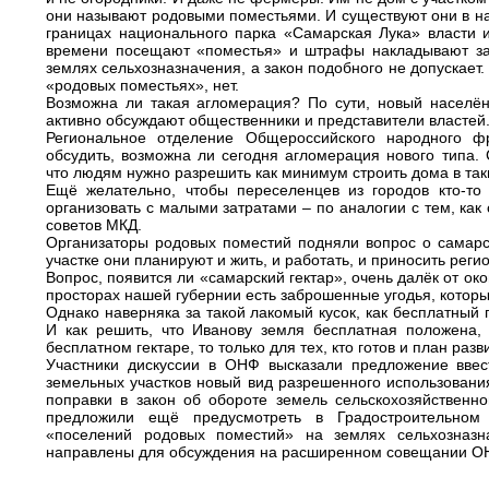
они называют родовыми поместьями. И существуют они в на
границах национального парка «Самарская Лука» власти 
времени посещают «поместья» и штрафы накладывают за
землях сельхозназначения, а закон подобного не допускает. 
«родовых поместьях», нет.
Возможна ли такая агломерация? По сути, новый населён
активно обсуждают общественники и представители властей
Региональное отделение Общероссийского народного ф
обсудить, возможна ли сегодня агломерация нового типа. 
что людям нужно разрешить как минимум строить дома в так
Ещё желательно, чтобы переселенцев из городов кто-т
организовать с малыми затратами – по аналогии с тем, ка
советов МКД.
Организаторы родовых поместий подняли вопрос о самарс
участке они планируют и жить, и работать, и приносить регио
Вопрос, появится ли «самарский гектар», очень далёк от ок
просторах нашей губернии есть заброшенные угодья, которы
Однако наверняка за такой лакомый кусок, как бесплатный 
И как решить, что Иванову земля бесплатная положена,
бесплатном гектаре, то только для тех, кто готов и план разв
Участники дискуссии в ОНФ высказали предложение ввес
земельных участков новый вид разрешенного использования
поправки в закон об обороте земель сельскохозяйственн
предложили ещё предусмотреть в Градостроительном 
«поселений родовых поместий» на землях сельхозназн
направлены для обсуждения на расширенном совещании ОНФ