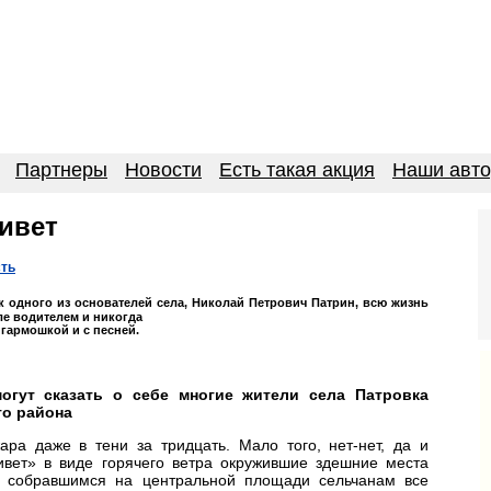
Партнеры
Новости
Есть такая акция
Наши авт
ивет
сть
 одного из основателей села, Николай Петрович Патрин, всю жизнь
ле водителем и никогда
 гармошкой и с песней.
огут сказать о себе многие жители села Патровка
го района
ара даже в тени за тридцать. Мало того, нет-нет, да и
вет» в виде горячего ветра окружившие здешние места
о собравшимся на центральной площади сельчанам все