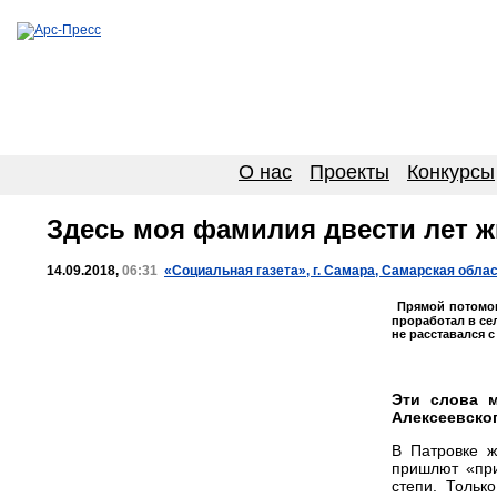
О нас
Проекты
Конкурсы
Здесь моя фамилия двести лет ж
14.09.2018,
06:31
«Социальная газета», г. Самара, Самарская обла
Прямой потомок
проработал в се
не расставался с
Эти слова м
Алексеевско
В Патровке ж
пришлют «при
степи. Тольк