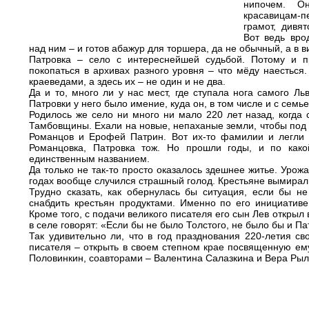
нипочем. О
красавицам-п
грамот, дивя
Вот ведь вро
над ним – и готов абажур для торшера, да не обычный, а в 
Патровка – село с интереснейшей судьбой. Потому и п
покопаться в архивах разного уровня – что мёду наесться
краеведами, а здесь их – не один и не два.
Да и то, много ли у нас мест, где ступала нога самого Ль
Патровки у него было имение, куда он, в том числе и с семь
Родилось же село ни много ни мало 220 лет назад, когда
Тамбовщины. Ехали на новые, непаханые земли, чтобы под 
Романцов и Ерофей Патрин. Вот их-то фамилии и легли 
Романцовка, Патровка тож. Но прошли годы, и по како
единственным названием.
Да только не так-то просто оказалось здешнее житье. Урож
годах вообще случился страшный голод. Крестьяне вымирали
Трудно сказать, как обернулась бы ситуация, если бы н
снабдить крестьян продуктами. Именно по его инициатив
Кроме того, с подачи великого писателя его сын Лев открыл 
в селе говорят: «Если бы не было Толстого, не было бы и Па
Так удивительно ли, что в год празднования 220-летия св
писателя – открыть в своем степном крае посвященную ему
Половинкин, соавторами – Валентина Салазкина и Вера Рыл