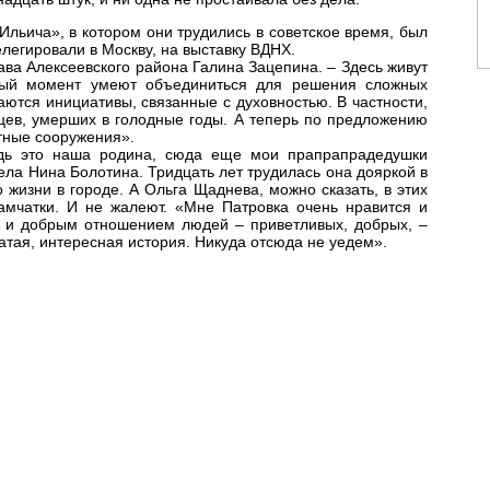
Ильича», в котором они трудились в советское время, был
легировали в Москву, на выставку ВДНХ.
ава Алексеевского района Галина Зацепина. – Здесь живут
жный момент умеют объединиться для решения сложных
ются инициативы, связанные с духовностью. В частности,
цев, умерших в голодные годы. А теперь по предложению
тные со­оружения».
едь это наша родина, сюда еще мои прапрапрадедушки
ела Нина Болотина. Тридцать лет трудилась она дояркой в
 жизни в городе. А Ольга Щаднева, можно сказать, в этих
амчатки. И не жалеют. «Мне Патровка очень нравится и
но и добрым отношением людей – приветливых, добрых, –
огатая, интересная история. Никуда отсюда не уедем».