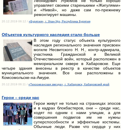
Леонидович Угрюмов не только хорошо
управляет своими старенькими «Жигулями»
и «Нивой», но даже сам по-прежнему
ремонтирует машины.
20.12.2019 06:12 /
«Бурятия», г. Улан-Удэ, Республика Бурятия
Объектов культурного наследия стало больше
В этом году статус объекта культурного
наследия регионального значения присвоен
могиле Несвитского Н. Н., контр-адмирала,
участника Гражданской и Великой
Отечественной войн, который расположен в
мемориальном сквере в Хабаровске. Еще
четыре здания внесены в реестр в качестве объектов
муниципального значения. Все они расположены в
Комсомольске-на-Амуре.
20.12.2019 06:11 /
«Тихоокеанская звезда», г. Хабаровск, Хабаровский край
Герои – среди нас
Герои живут не только на страницах эпосов
и в кадрах блокбастеров, они – среди нас,
ходят по одним с нами улицам, а для
совершения подвигов им не нужны
суперспособности и эффектные костюмы.
Обычные люди. Разве что сердце у них