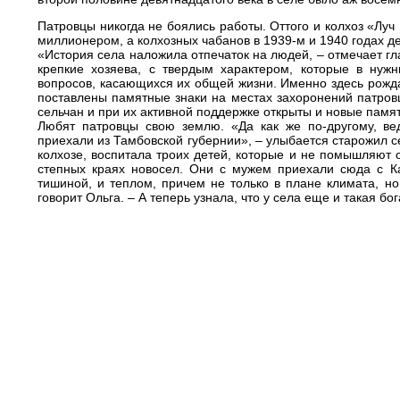
Патровцы никогда не боялись работы. Оттого и колхоз «Луч 
миллионером, а колхозных чабанов в 1939-м и 1940 годах де
«История села наложила отпечаток на людей, – отмечает гл
крепкие хозяева, с твердым характером, которые в ну
вопросов, касающихся их общей жизни. Именно здесь рожда
поставлены памятные знаки на местах захоронений патров
сельчан и при их активной поддержке открыты и новые памя
Любят патровцы свою землю. «Да как же по-другому, в
приехали из Тамбовской губернии», – улыбается старожил с
колхозе, воспитала троих детей, которые и не помышляют о
степных краях новосел. Они с мужем приехали сюда с К
тишиной, и теплом, причем не только в плане климата, 
говорит Ольга. – А теперь узнала, что у села еще и такая б