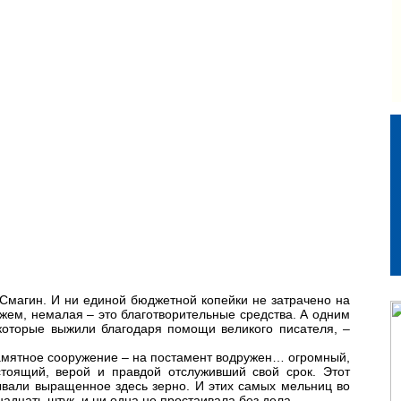
Смагин. И ни единой бюджетной копейки не затрачено на
ем, немалая – это благотворительные средства. А одним
 которые выжили благодаря помощи великого писателя, –
памятное сооружение – на постамент водружен… огромный,
тоящий, верой и правдой отслуживший свой срок. Этот
ывали выращенное здесь зерно. И этих самых мельниц во
адцать штук, и ни одна не простаивала без дела.