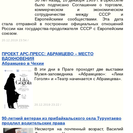
было подписано Соглашение о торговле,
коммерческом и экономическом
сотрудничестве между СССР и
Европейскими сообществами. Эта дата
стала отправной в построении официальных отношений
России как государства-продолжателя СССР с Европейским
союзом.
20.12.2019 23:54 /
ПРОЕКТ АРС-ПРЕСС: АБРАМЦЕВО – МЕСТО
ВДОХНОВЕНИЯ
Абрамцево в Чехии
В эти дни в Праге проходят две выставки
Музея-заповедника «Абрамцево»: «Лики
Гоголя» и «Театр начинается с Абрамцева».
20.12.2019 23:22 /
90-летний ветеран из прибайкальского села Турунтаево
продлил водительские права
Несмотря на почтенный возраст, Василий