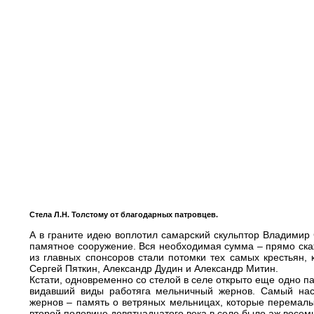
Стела Л.Н. Толстому от благодарных патровцев.
А в граните идею воплотил самарский скульптор Владимир 
памятное сооружение. Вся необходимая сумма – прямо скаж
из главных спонсоров стали потомки тех самых крестьян,
Сергей Пяткин, Александр Дудин и Александр Митин.
Кстати, одновременно со стелой в селе открыто еще одно 
видавший виды работяга мельничный жернов. Самый нас
жернов – память о ветряных мельницах, которые перемал
второй половине девятнадцатого века в селе было аж восемн