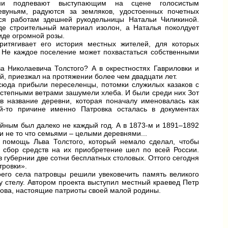
ни подпевают выступающим на сцене голосистым
евуньям, радуются за земляков, удостоенных почетных
тся работам здешней рукодельницы Натальи Чиликиной.
де строительный материал изолон, а Наталья поколдует
виде огромной розы.
ритягивает его история местных жителей, для которых
. Не каждое поселение может похвастаться собственными
ва Николаевича Толстого? А в окрестностях Гавриловки и
ей, приезжал на протяжении более чем двадцати лет.
 сюда прибыли переселенцы, потомки служилых казаков с
степными ветрами зашумели хлеба. И были среди них Зот
в название деревни, которая поначалу именовалась как
й-то причине именно Патровка осталась в документах
айным был далеко не каждый год. А в 1873‑м и 1891–1892
 не то что семьями – целыми деревнями...
е помощь Льва Толстого, который немало сделал, чтобы
е сбор средств на их приобретение шел по всей России.
в губернии две сотни бесплатных столовых. Оттого сегодня
тровки».
оего села патровцы решили увековечить память великого
 стелу. Автором проекта выступил местный краевед Петр
ова, настоящие патриоты своей малой родины.