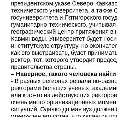
президентском указе Северо-Кавказс
технического университета, а также 
госуниверситета и Пятигорского госу
гуманитарно-технического, учитывая
географический центр притяжения в 
Кавминводы. Университет будет носи
институтскую структуру, но окончат
как его выстраивать, будет принима
ректор, тот, которого утвердит предс
правительства страны.
– Наверное, такого человека найт
- В разных регионах решали по-разн
ректорами больших ученых, академи
или кого-то из действующих ректоро
очень много организационных момен
ситуаций. Однако до мая вуз должен 
утвержден его устав, что касается п