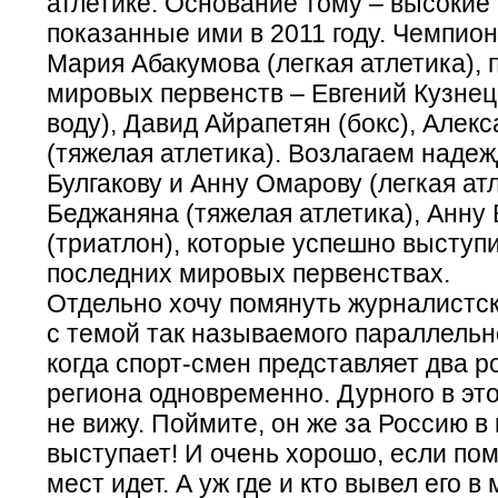
атлетике. Основание тому – высокие 
показанные ими в 2011 году. Чемпио
Мария Абакумова (легкая атлетика),
мировых первенств – Евгений Кузнец
воду), Давид Айрапетян (бокс), Алек
(тяжелая атлетика). Возлагаем наде
Булгакову и Анну Омарову (легкая ат
Беджаняна (тяжелая атлетика), Анну
(триатлон), которые успешно выступ
последних мировых первенствах.
Отдельно хочу помянуть журналистс
с темой так называемого параллельно
когда спорт-смен представляет два р
региона одновременно. Дурного в это
не вижу. Поймите, он же за Россию в
выступает! И очень хорошо, если по
мест идет. А уж где и кто вывел его в