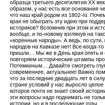
образца третьего десятилетия ХХ век
образом, у нас есть все основания че
что наш край родом из 1802-го. Поче
края не обыграть эту идею при подде
историков? Вспомнив при этом и ист
вообще, и по-новому взглянув на тако
«коренные народы». А ведь, по сути,
народов на Кавказе нет! Все когда-то
пришли… Мы же в День края опять и 
повторяем исторические штампы про
Потемкиным… Давайте смотреть гл
современнее, актуальнее! Важно пом
что за последние двадцать лет в сил
стране условий у нас выросло целое
которое почти не знает своей истори
эти вопросы надо поднимать не тольк
истории, но и в последующие годы.