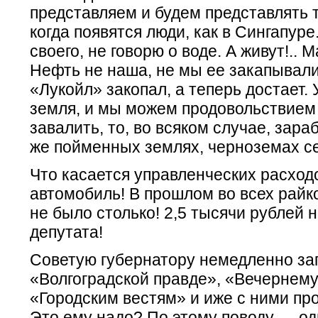
представляем и будем представлять т
когда появятся люди, как в Сингапуре
своего, не говорю о воде. А живут!.. 
Нефть не наша, не мы ее закапывал
«Лукойл» закопал, а теперь достает. 
земля, и мы можем продовольствием
завалить, то, во всяком случае, зара
же пойменных землях, черноземах с
Что касается управленческих расход
автомобиль! В прошлом во всех райк
не было столько! 2,5 тысячи рублей 
депутата!
Советую губернатору немедленно за
«Волгоградской правде», «Вечернему
«Городским вестям» и иже с ними про
Это ему надо? По этому поводу — о