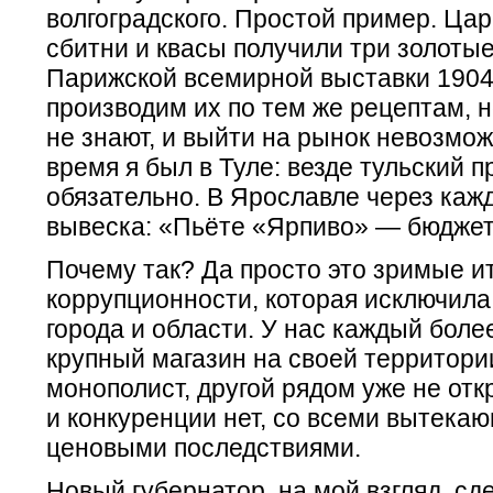
волгоградского. Простой пример. Ца
сбитни и квасы получили три золоты
Парижской всемирной выставки 1904
производим их по тем же рецептам, н
не знают, и выйти на рынок невозмож
время я был в Туле: везде тульский п
обязательно. В Ярославле через каж
вывеска: «Пьёте «Ярпиво» — бюджет
Почему так? Да просто это зримые и
коррупционности, которая исключил
города и области. У нас каждый бол
крупный магазин на своей территор
монополист, другой рядом уже не откр
и конкуренции нет, со всеми вытека
ценовыми последствиями.
Новый губернатор, на мой взгляд, сд