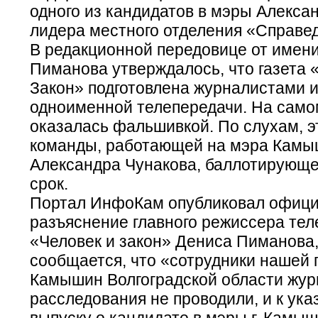
одного из кандидатов в мэры Алекса
лидера местного отделения «Справе
В редакционной передовице от имен
Пиманова утверждалось, что газета 
Закон» подготовлена журналистами 
одноименной телепередачи. На самом
оказалась фальшивкой. По слухам, эт
команды, работающей на мэра Кам
Александра Чунакова, баллотирующе
срок.
Портал ИнфоКам опубликовал офиц
разъяснение главного режиссера те
«Человек и закон» Дениса Пиманова,
сообщается, что «сотрудники нашей п
Камышин Волгоградской области жур
расследования не проводили, и к ук
выпуску о кандидате в мэры г. Камы