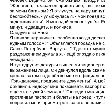
“Женщина, - сказал он приветливо, - вы не м
за моим багажом? Я отлучусь на пару минут”
беспокойтесь, - улыбнулась я, - мой поезд в
задерживается”. И молодой человек ушёл. Е
минут, и двадцать, и полчаса.
Следуйте за мной
Я начала нервничать, особенно когда диспе
нудным голосом: “ Объявляется посадка на 
Санкт-Петербург - Воркута...” “Где этот мужик-
раздражением думала я, - ещё опоздаю из-з
чемодана”.
И тут вдруг из дежурки вышел милиционер с
выражением лица. Он двинулся вдоль скаме
кресла, затем подошёл ко мне и официально
“Гражданочка, предъявите документы”. А мо
объявили, недосуг мне показывать паспорт 
ещё этот чужой чемодан! “Господин милицион
протягивая паспорт и билеты на поезд, - ту
попросил меня присмотреть за его вещами...