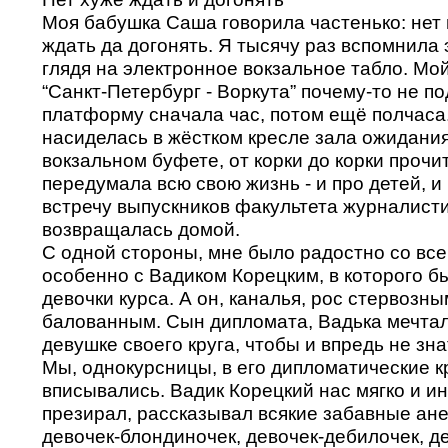
Моя бабушка Саша говорила частенько: нет 
ждать да догонять. Я тысячу раз вспомнила э
глядя на электронное вокзальное табло. Мо
“Санкт-Петербург - Воркута” почему-то не п
платформу сначала час, потом ещё полчаса.
насиделась в жёстком кресле зала ожидания
вокзальном буфете, от корки до корки прочи
передумала всю свою жизнь - и про детей, и 
встречу выпускников факультета журналистик
возвращалась домой.
С одной стороны, мне было радостно со все
особенно с Вадиком Корецким, в которого 
девочки курса. А он, каналья, рос стервозны
балованным. Сын дипломата, Вадька мечтал
девушке своего круга, чтобы и впредь не зна
Мы, однокурсницы, в его дипломатические к
вписывались. Вадик Корецкий нас мягко и и
презирал, рассказывал всякие забавные ан
девочек-блондиночек, девочек-дебилочек, де