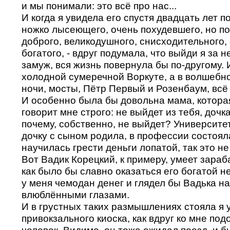
и мы понимали: это всё про нас...
И когда я увидела его спустя двадцать лет п
ножко лысеющего, очень похудевшего, но п
доброго, великодушного, снисходительного,
богатого, - вдруг подумала, что выйди я за н
замуж, вся жизнь повернула бы по-другому. 
холодной сумеречной Воркуте, а в волшебн
ночи, мосты, Пётр Первый и Розенбаум, всё
И особенно была бы довольна мама, которая
говорит мне строго: не выйдет из тебя, дочка
почему, собственно, не выйдет? Университет
дочку с сыном родила, в профессии состоялас
научилась грести деньги лопатой, так это н
Вот Вадик Корецкий, к примеру, умеет зараба
как было бы славно оказаться его богатой н
у меня чемодан денег и глядел бы Вадька н
влюблёнными глазами.
И в грустных таких размышлениях стояла я у
привокзального киоска, как вдруг ко мне по
человек. Видимо, он тоже ожидал поезд, и б