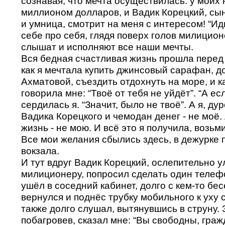
сознавая, что мечта осуществилась: у моих 
миллионом долларов, и Вадик Корецкий, сын
и умница, смотрит на меня с интересом! “Иди
себе про себя, глядя поверх голов милицион
слышат и исполняют все наши мечты.
Вся бедная счастливая жизнь прошла перед
как я мечтала купить джинсовый сарафан, д
Ахматовой, съездить отдохнуть на море, и 
говорила мне: “Твоё от тебя не уйдёт”. “А есл
сердилась я. “Значит, было не твоё”. А я, ду
Вадика Корецкого и чемодан денег - не моё.
жизнь - не мою. И всё это я получила, возьм
Все мои желания сбылись здесь, в дежурке 
вокзала.
И тут вдруг Вадик Корецкий, ослепительно 
милиционеру, попросил сделать один телеф
ушёл в соседний кабинет, долго с кем-то бе
вернулся и поднёс трубку мобильного к уху 
также долго слушал, вытянувшись в струну. 
побагровев, сказал мне: “Вы свободны, граж