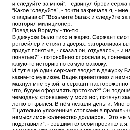
и следуйте за мной”, - сдвинул брови сержан
“Какое “следуйте”, - почти закричала я, - мне
опаздываю!” “Возьмите багаж и следуйте за м
повторил милиционер.
Поезд на Воркуту - тю-тю...
В дежурке было тихо и жарко. Сержант смот
ротвейлер и стоял в дверях, загораживая вы
придут понятые, - сказал он, отдуваясь, - и н
понятые?” - потрясённо спросила я, понимая
какую-то историю по самую маковку.
И тут ещё один сержант вводит в дежурку В
каким-то мужиком. Вадик приветливо и нем
махнул мне рукой, а сержант настороженно 
что, будем оформлять протокол?” Он подош
чемодану, стоявшему у моих ног, потянул за
легко открылся. В нём лежали деньги. Много.
Тщательно уложенные стопками в правильн
немыслимое количество долларов. “Это не 
подставили”, - севшим голосом просипела я,