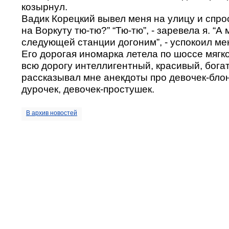
козырнул.
Вадик Корецкий вывел меня на улицу и спроси
на Воркуту тю-тю?” “Тю-тю”, - заревела я. “А 
следующей станции догоним”, - успокоил ме
Его дорогая иномарка летела по шоссе мягк
всю дорогу интеллигентный, красивый, бога
рассказывал мне анекдоты про девочек-блон
дурочек, девочек-простушек.
В архив новостей