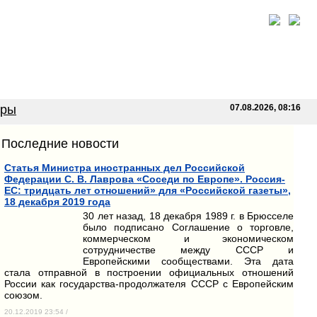
оры
07.08.2026, 08:16
Последние новости
Статья Министра иностранных дел Российской
Федерации С. В. Лаврова «Соседи по Европе». Россия-
ЕС: тридцать лет отношений» для «Российской газеты»,
18 декабря 2019 года
30 лет назад, 18 декабря 1989 г. в Брюсселе
было подписано Соглашение о торговле,
коммерческом и экономическом
сотрудничестве между СССР и
Европейскими сообществами. Эта дата
стала отправной в построении официальных отношений
России как государства-продолжателя СССР с Европейским
союзом.
20.12.2019 23:54 /