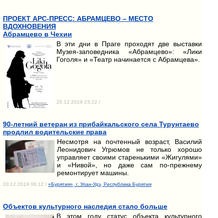
ПРОЕКТ АРС-ПРЕСС: АБРАМЦЕВО – МЕСТО
ВДОХНОВЕНИЯ
Абрамцево в Чехии
В эти дни в Праге проходят две выставки
Музея-заповедника «Абрамцево»: «Лики
Гоголя» и «Театр начинается с Абрамцева».
20.12.2019 23:22 /
90-летний ветеран из прибайкальского села Турунтаево
продлил водительские права
Несмотря на почтенный возраст, Василий
Леонидович Угрюмов не только хорошо
управляет своими старенькими «Жигулями»
и «Нивой», но даже сам по-прежнему
ремонтирует машины.
20.12.2019 06:12 /
«Бурятия», г. Улан-Удэ, Республика Бурятия
Объектов культурного наследия стало больше
В этом году статус объекта культурного