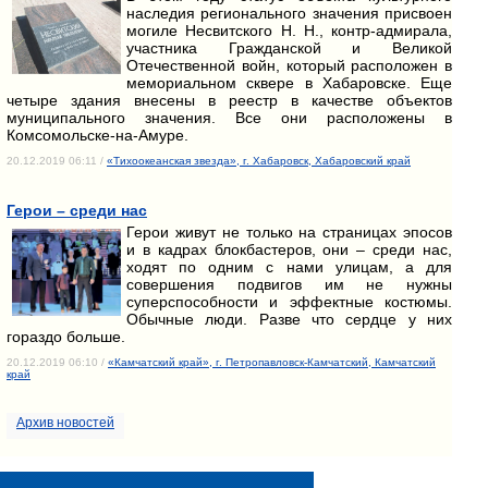
наследия регионального значения присвоен
могиле Несвитского Н. Н., контр-адмирала,
участника Гражданской и Великой
Отечественной войн, который расположен в
мемориальном сквере в Хабаровске. Еще
четыре здания внесены в реестр в качестве объектов
муниципального значения. Все они расположены в
Комсомольске-на-Амуре.
20.12.2019 06:11 /
«Тихоокеанская звезда», г. Хабаровск, Хабаровский край
Герои – среди нас
Герои живут не только на страницах эпосов
и в кадрах блокбастеров, они – среди нас,
ходят по одним с нами улицам, а для
совершения подвигов им не нужны
суперспособности и эффектные костюмы.
Обычные люди. Разве что сердце у них
гораздо больше.
20.12.2019 06:10 /
«Камчатский край», г. Петропавловск-Камчатский, Камчатский
край
Архив новостей