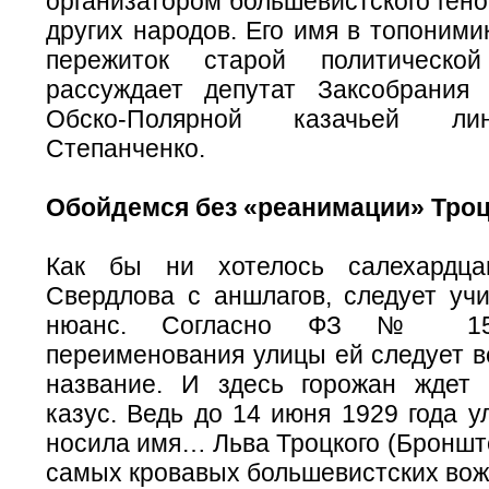
организатором большевистского гено
других народов. Его имя в топоними
пережиток старой политическо
рассуждает депутат Заксобрания
Обско-Полярной казачьей ли
Степанченко.
Обойдемся
без «реанимации» Тро
Как бы ни хотелось салехардц
Свердлова с аншлагов, следует уч
нюанс. Согласно ФЗ № 15
переименования улицы ей следует в
название. И здесь горожан ждет 
казус. Ведь до 14 июня 1929 года 
носила имя… Льва Троцкого (Бронште
самых кровавых большевистских во