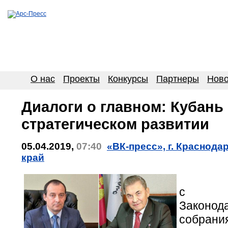
О нас
Проекты
Конкурсы
Партнеры
Ново
Диалоги о главном: Кубань
стратегическом развитии
05.04.2019,
07:40
«ВК-пресс», г. Краснода
край
Бе
с пре
Законод
собрани