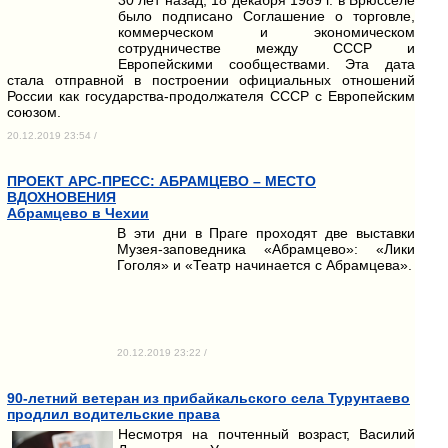
было подписано Соглашение о торговле,
коммерческом и экономическом
сотрудничестве между СССР и
Европейскими сообществами. Эта дата
стала отправной в построении официальных отношений
России как государства-продолжателя СССР с Европейским
союзом.
20.12.2019 23:54 /
ПРОЕКТ АРС-ПРЕСС: АБРАМЦЕВО – МЕСТО
ВДОХНОВЕНИЯ
Абрамцево в Чехии
В эти дни в Праге проходят две выставки
Музея-заповедника «Абрамцево»: «Лики
Гоголя» и «Театр начинается с Абрамцева».
20.12.2019 23:22 /
90-летний ветеран из прибайкальского села Турунтаево
продлил водительские права
Несмотря на почтенный возраст, Василий