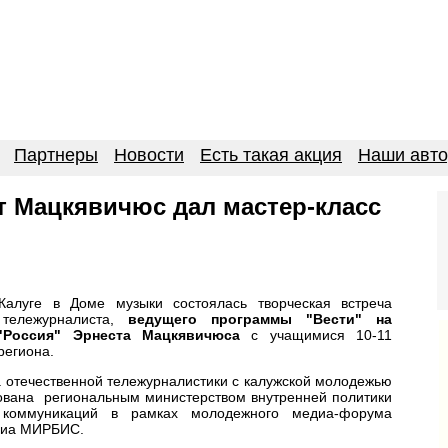
Партнеры
Новости
Есть такая акция
Наши авт
т Мацкявичюс дал мастер-класс
алуге в Доме музыки состоялась творческая встреча
 тележурналиста,
ведущего программы "Вести" на
 "Россия" Эрнеста Мацкявичюса
с учащимися 10-11
региона.
а отечественной тележурналистики с калужской молодежью
ована региональным министерством внутренней политики
коммуникаций в рамках молодежного медиа-форума
диа МИРБИС.