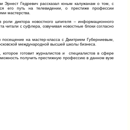
чи Эрнест Гедревич рассказал юным калужанам о том, с
лся его путь на телевидении, о престиже профессии
ями мастерства.
 в роли диктора новостного шпигеля – информационного
та читали с суфлера, озвучивая новостные блоки согласно
ы посещение на мастер-класса с Дмитрием Губерниевым,
осковской международной высшей школы бизнеса.
е, которое готовит журналистов и специалистов в сфере
озможность получить престижную профессию в данном вузе