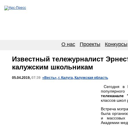
О нас
Проекты
Конкурсы
Известный тележурналист Эрнес
калужским школьникам
05.04.2019,
07:39
«Весть», г. Калуга, Калужская область
Сегодня в К
популярного
телеканале
классов школ 
Встреча мэтр
была организ
и массовых 
Академии ме