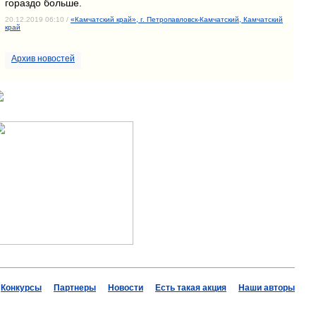
гораздо больше.
20.12.2019 06:10 /
«Камчатский край», г. Петропавловск-Камчатский, Камчатский
край
Архив новостей
Конкурсы
Партнеры
Новости
Есть такая акция
Наши авторы