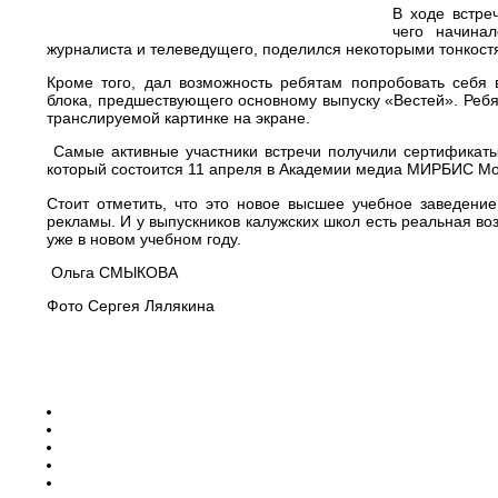
В ходе встре
чего начина
журналиста и телеведущего, поделился некоторыми тонкост
Кроме того, дал возможность ребятам попробовать себя
блока, предшествующего основному выпуску «Вестей». Ребя
транслируемой картинке на экране.
Самые активные участники встречи получили сертификат
который состоится 11 апреля в Академии медиа МИРБИС М
Стоит отметить, что это новое высшее учебное заведени
рекламы. И у выпускников калужских школ есть реальная в
уже в новом учебном году.
Ольга СМЫКОВА
Фото Сергея Лялякина