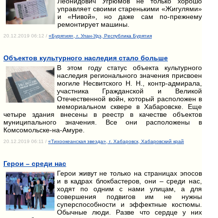
Леонидович Угрюмов не только хорошо
управляет своими старенькими «Жигулями»
и «Нивой», но даже сам по-прежнему
ремонтирует машины.
20.12.2019 06:12 /
«Бурятия», г. Улан-Удэ, Республика Бурятия
Объектов культурного наследия стало больше
В этом году статус объекта культурного
наследия регионального значения присвоен
могиле Несвитского Н. Н., контр-адмирала,
участника Гражданской и Великой
Отечественной войн, который расположен в
мемориальном сквере в Хабаровске. Еще
четыре здания внесены в реестр в качестве объектов
муниципального значения. Все они расположены в
Комсомольске-на-Амуре.
20.12.2019 06:11 /
«Тихоокеанская звезда», г. Хабаровск, Хабаровский край
Герои – среди нас
Герои живут не только на страницах эпосов
и в кадрах блокбастеров, они – среди нас,
ходят по одним с нами улицам, а для
совершения подвигов им не нужны
суперспособности и эффектные костюмы.
Обычные люди. Разве что сердце у них