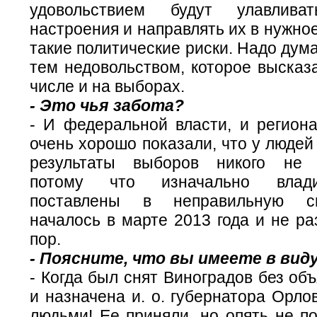
удовольствием будут улавлива
настроения и направлять их в нужное
такие политические риски. Надо дума
тем недовольством, которое высказ
числе и на выборах.
- Это чья забота?
- И федеральной власти, и регион
очень хорошо показали, что у людей
результаты выборов никого не у
потому что изначально влад
поставлены в неправильную с
началось в марте 2013 года и не р
пор.
- Поясните, что вы имеете в вид
- Когда был снят Виноградов без об
и назначена и. о. губернатора Орлов
людьми! Ее приняли, но опять не п