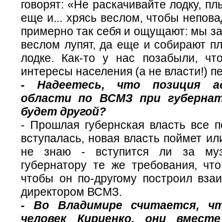
говорят: «Не раскачивайте лодку, пл
еще и... хрясь веслом, чтобы непов
примерно так себя и ощущают: мы за
веслом лупят, да еще и собирают пл
лодке. Как-то у нас позабыли, чт
интересы населения (а не власти!) п
- Надеетесь, что позиция а
области по ВСМЗ при губернат
будет другой?
- Прошлая губернская власть все п
вступалась, новая власть поймет или
не знаю - вступится ли за му
губернатору те же требования, что
чтобы он по-другому построил вза
директором ВСМЗ.
- Во Владимире считается, ч
человек Кириенко, они вмест