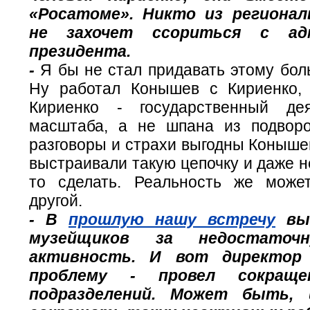
«Росатоме». Никто из региона
не захочет ссориться с адм
президента.
-
Я бы не стал придавать этому бол
Ну работал Конышев с Кириенко,
Кириенко - государственный дея
масштаба, а не шпана из подвор
разговоры и страхи выгодны Коныше
выстраивали такую цепочку и даже н
то сделать. Реальность же може
другой.
- В
прошлую нашу встречу
вы 
музейщиков за недостаточ
активность. И вот директор
проблему - провел сокраще
подразделений. Может быть,