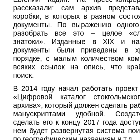
рассказали: сам архив предста
коробки, в которых в разном состо
документы. По выражению одного
разобрать все это – целое «сл
знатоки». Изданные в XIX и н
документы были приведены в хр
порядке, с малым количеством ком
всяких ссылок на опись, что кра
поиск.
В 2014 году начал работать проект
«Цифровой каталог стокгольмско
архива», который должен сделать ра
манускриптами удобной. Созда
сделать его к концу 2017 года дост
нем будет развернутая система пои
по географическим названиям и т.д.