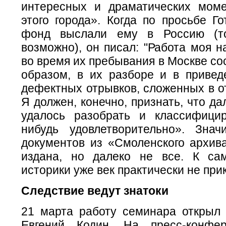
интересных и драматических мом
этого города». Когда по просьбе Г
фонд выслали ему в Россию (т
возможно), он писал: "Работа моя 
во время их пребывания в Москве со
образом, в их разборе и в привед
дефектных отрывков, сложенных в о
Я должен, конечно, признать, что да
удалось разобрать и классифицир
нибудь удовлетворительно». Знач
документов из «Смоленского архив
издана, но далеко не все. К са
историки уже век практически не при
Следствие ведут знатоки
21 марта работу семинара открыл
Евгений Кодин. На пресс-конфе