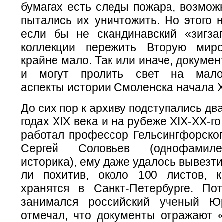
бумагах есть следы пожара, возмож
пытались их уничтожить. Но этого 
если бы не скандинавский «зигза
коллекции пережить Вторую ми
крайне мало. Так или иначе, докуме
и могут пролить свет на мало
аспекты истории Смоленска начала X
До сих пор к архиву подступались дв
годах XIX века и на рубеже XIX-XX-г
работал профессор Гельсингфорског
Сергей Соловьев (однофамиле
историка), ему даже удалось вывезти,
ли похитив, около 100 листов, 
хранятся в Санкт-Петербурге. По
занимался российский ученый Ю
отмечал, что документы отражают 