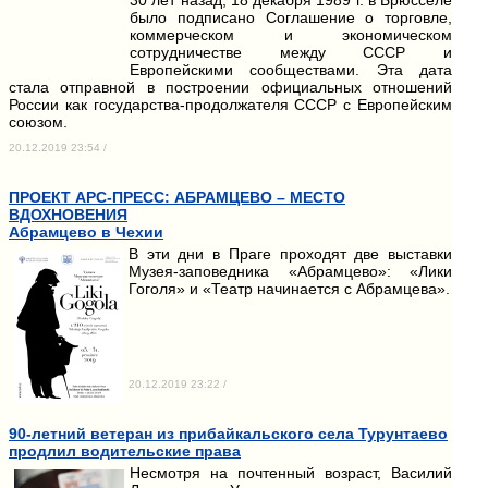
было подписано Соглашение о торговле,
коммерческом и экономическом
сотрудничестве между СССР и
Европейскими сообществами. Эта дата
стала отправной в построении официальных отношений
России как государства-продолжателя СССР с Европейским
союзом.
20.12.2019 23:54 /
ПРОЕКТ АРС-ПРЕСС: АБРАМЦЕВО – МЕСТО
ВДОХНОВЕНИЯ
Абрамцево в Чехии
В эти дни в Праге проходят две выставки
Музея-заповедника «Абрамцево»: «Лики
Гоголя» и «Театр начинается с Абрамцева».
20.12.2019 23:22 /
90-летний ветеран из прибайкальского села Турунтаево
продлил водительские права
Несмотря на почтенный возраст, Василий