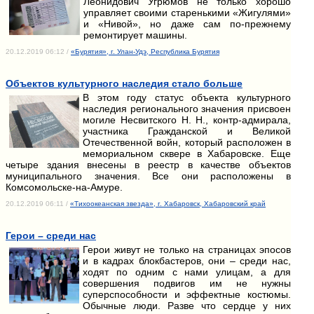
Леонидович Угрюмов не только хорошо
управляет своими старенькими «Жигулями»
и «Нивой», но даже сам по-прежнему
ремонтирует машины.
20.12.2019 06:12 /
«Бурятия», г. Улан-Удэ, Республика Бурятия
Объектов культурного наследия стало больше
В этом году статус объекта культурного
наследия регионального значения присвоен
могиле Несвитского Н. Н., контр-адмирала,
участника Гражданской и Великой
Отечественной войн, который расположен в
мемориальном сквере в Хабаровске. Еще
четыре здания внесены в реестр в качестве объектов
муниципального значения. Все они расположены в
Комсомольске-на-Амуре.
20.12.2019 06:11 /
«Тихоокеанская звезда», г. Хабаровск, Хабаровский край
Герои – среди нас
Герои живут не только на страницах эпосов
и в кадрах блокбастеров, они – среди нас,
ходят по одним с нами улицам, а для
совершения подвигов им не нужны
суперспособности и эффектные костюмы.
Обычные люди. Разве что сердце у них