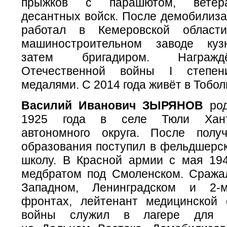
прыжков с парашютом, ветер
десантных войск. После демобилиза
работал в Кемеровской област
машиностроительном заводе куз
затем бригадиром. Награж
Отечественной войны I степе
медалями. С 2014 года живёт в Тобол
Василий Иванович ЗЫРЯНОВ
род
1925 года в селе Тюли Ханты
автономного округа. После полу
образования поступил в фельдшерс
школу. В Красной армии с мая 194
медбратом под Смоленском. Сража
Западном, Ленинградском и 2-
фронтах, лейтенант медицинской
войны служил в лагере для в