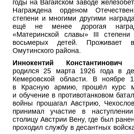
годы на Вагайском заводе железобе
Награждена орденом Отечестве
степени и многими другими награда
ещё не менее дорогая нагр
«Материнской славы» III степени
восьмерых детей. Проживает 
Омутинского района.
Иннокентий Константинович
родился 25 марта 1926 года в д
Кемеровской области. В ноябре 1
в Красную армию, прошёл курс м
и обучение в противотанковом бата
войны прошагал Австрию, Чехослов
принимал участие в наступлении
столицу Австрии Вену, где был ране
проходил службу в десантных войск