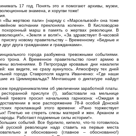
инимать 17 год. Понять это и помогают архивы, музеи,
волюционные знамена, и хоругви тоже!
ия.
ел «Вы жертвою пали» (наряду с «Марсельезой» она тоже
говейном молчании преклоняла колени». В Кисловодске
ал похоронный марш в память о жертвах революции. В
волюция!», «Земля и воля!», «За здравствует 8-часовой
 присягу новому правительству – Временному. «Бедные и
и друг друга гражданами и гражданками».
винциального города разбужена тревожными событиями.
го трона. А Временное правительство гонит армию в
ачены волнениями. В Петрограде кровавые дни накалили
й: как видите, не сразу аукнулось. Атмосферу тех дней
альней города Ставрополя кадета Иванченко: «Где наши
вшие из Циммервальда? Мечтающие о диктатуре найдут
всем предпринимателям об увеличении заработной платы.
есторанной прислуги (!), забастовали на мельнице
ней тревоге просил начальника гарнизона: «Ожидая в
едоставлении в мое распоряжение 78-й особой Донской
стских прокламаций этого времени: «Рано торжествует
ых! Плетью не стереть слезы матерей и жен. Арканом и
 народы. Работают подземные силы истории!».
ольших событий. Все бурлило, кипело, что-то готовилось
й русской революции надо ставить на первые места
овательно и обоснованно (главное – обоснованно!)