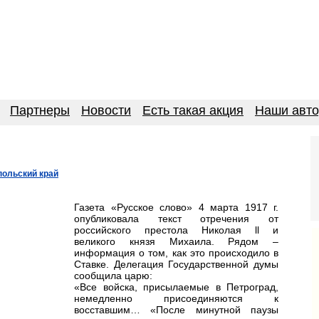
Партнеры
Новости
Есть такая акция
Наши авт
польский край
Газета «Русское слово» 4 марта 1917 г.
опубликовала текст отречения от
российского престола Николая ll и
великого князя Михаила. Рядом –
информация о том, как это происходило в
Ставке. Делегация Государственной думы
сообщила царю:
«Все войска, присылаемые в Петроград,
немедленно присоединяются к
восставшим… «После минутной паузы