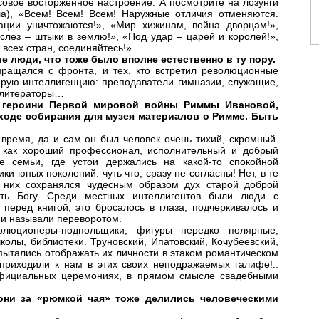
ссовое восторженное настроение. А посмотрите на лозунги
ла), «Всем! Всем! Всем! Наружные отличия отменяются.
ации уничтожаются!», «Мир хижинам, война дворцам!»,
слез – штыки в землю!», «Под удар – царей и королей!»,
всех стран, соединяйтесь!».
ые люди, что тоже было вполне естественно в ту пору.
звращался с фронта, и тех, кто встретил революционные
арую интеллигенцию: преподаватели гимназии, служащие,
, литераторы…
ат героини Первой мировой войны Риммы Ивановой,
ходе собирания для музея материалов о Римме. Быть
 время, да и сам он был человек очень тихий, скромный.
я как хороший профессионал, исполнительный и добрый
 семьи, где устои держались на какой-то спокойной
ки юных поколений: чуть что, сразу не согласны! Нет, в те
 них сохранялся чудесным образом дух старой доброй
ть Богу. Среди местных интеллигентов были люди с
перед книгой, это бросалось в глаза, подчеркивалось и
и называли переворотом.
люционеры-подпольщики, фигуры нередко полярные,
лы, библиотеки. Труновский, Ипатовский, Кочубеевский,
ытались отображать их личности в этаком романтическом
 приходили к нам в этих своих неподражаемых галифе!..
официальных церемониях, в прямом смысле свадебными
они за «рюмкой чая» тоже делились человеческими