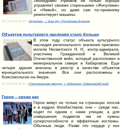
Леонидович Угрюмов не только хорошо
управляет своими старенькими «Жигулями»
и «Нивой», но даже сам по-прежнему
ремонтирует машины.
20.12.2019 06:12 /
«Бурятия», г. Улан-Удэ, Республика Бурятия
Объектов культурного наследия стало больше
В этом году статус объекта культурного
наследия регионального значения присвоен
могиле Несвитского Н. Н., контр-адмирала,
участника Гражданской и Великой
Отечественной войн, который расположен в
мемориальном сквере в Хабаровске. Еще
четыре здания внесены в реестр в качестве объектов
муниципального значения. Все они расположены в
Комсомольске-на-Амуре.
20.12.2019 06:11 /
«Тихоокеанская звезда», г. Хабаровск, Хабаровский край
Герои – среди нас
Герои живут не только на страницах эпосов
и в кадрах блокбастеров, они – среди нас,
ходят по одним с нами улицам, а для
совершения подвигов им не нужны
суперспособности и эффектные костюмы.
Обычные люди. Разве что сердце у них