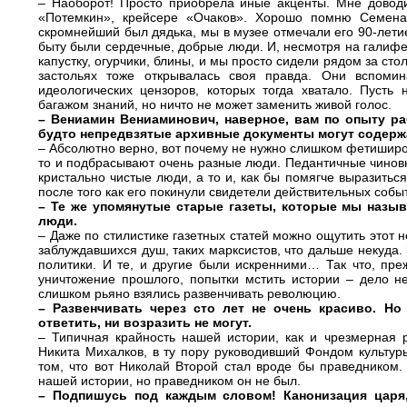
– Наоборот! Просто приобрела иные акценты. Мне довод
«Потемкин», крейсере «Очаков». Хорошо помню Семена
скромнейший был дядька, мы в музее отмечали его 90-летие
быту были сердечные, добрые люди. И, несмотря на галифе
капустку, огурчики, блины, и мы просто сидели рядом за сто
застольях тоже открывалась своя правда. Они вспоми
идеологических цензоров, которых тогда хватало. Пуст
багажом знаний, но ничто не может заменить живой голос.
– Вениамин Вениаминович, наверное, вам по опыту ра
будто непредвзятые архивные документы могут содерж
– Абсолютно верно, вот почему не нужно слишком фетиширов
то и подбрасывают очень разные люди. Педантичные чинов
кристально чистые люди, а то и, как бы помягче выразитьс
после того как его покинули свидетели действительных собы
– Те же упомянутые старые газеты, которые мы назы
люди.
– Даже по стилистике газетных статей можно ощутить этот 
заблуждавшихся душ, таких марксистов, что дальше некуда
политики. И те, и другие были искренними… Так что, пре
уничтожение прошлого, попытки мстить истории – дело 
слишком рьяно взялись развенчивать революцию.
– Развенчивать через сто лет не очень красиво. Но
ответить, ни возразить не могут.
– Типичная крайность нашей истории, как и чрезмерная
Никита Михалков, в ту пору руководивший Фондом культуры.
том, что вот Николай Второй стал вроде бы праведником. 
нашей истории, но праведником он не был.
– Подпишусь под каждым словом! Канонизация царя,