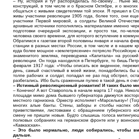
– Ну, история и тут распорядилась по-своему… Ныне же
конструкций, в том числе и о Красном Октябре, и о многих
общаться с живыми свидетелями той эпохи. Я пришел в Ста
живы участники революции 1905 года, более того, они ещ
участники Первой мировой, а солдаты Великой Отечест
архивные источники пополнялись материалами именно через
подготовки очередной экспозиции, и просто так, по-чел
человека своего времени, для которого вступление в комму
Обратимся к газетам второй половины января и начала фев
станции в разных местах России, в том числе и в нашем кр
куда более мощное «землетрясение» потрясло Российскую 
знаменитого земляка, переводчика «Капитала» на русски
революции. Он тогда находился в Петербурге, то бишь Петро
февраля 1917 года: «Чтобы описать все виденное, пережи
день, самый счастливый в моей жизни, понадобились бы ц
толпе рабочих и солдат, попадал не раз под обстрел, ост
разбегались. Ибо быть сраженным пулею в такой день я счел
– Истинный революционный романтик! И таких было м
– Конечно! А вот Ставрополь в начале марта 17 года. Никола
площади мимо дома бывшего губернатора движутся востор
местного гарнизона. Оркестр исполняет «Марсельезу»! (Тог
многих алые банты. Стены, заборы и столбы наспех об
приветствиями, листовками с обращением губернского к
смену не пришли новые. Будто слышишь голоса митингующи
полковых собраниях на германском фронте или у воински
«Кавказская».
– Это было нормально, люди собирались, чтобы вме
дальше.