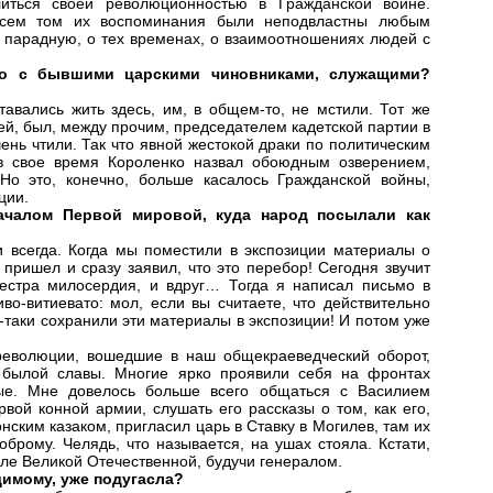
иться своей революционностью в Гражданской войне.
 всем том их воспоминания были неподвластны любым
 парадную, о тех временах, о взаимоотношениях людей с
ло с бывшими царскими чиновниками, служащими?
авались жить здесь, им, в общем-то, не мстили. Тот же
ей, был, между прочим, председателем кадетской партии в
чень чтили. Так что явной жестокой драки по политическим
 в свое время Короленко назвал обоюдным озверением,
Но это, конечно, больше касалось Гражданской войны,
ции.
началом Первой мировой, куда народ посылали как
и всегда. Когда мы поместили в экспозиции материалы о
пришел и сразу заявил, что это перебор! Сегодня звучит
сестра милосердия, и вдруг… Тогда я написал письмо в
о-витиевато: мол, если вы считаете, что действительно
-таки сохранили эти материалы в экспозиции! И потом уже
 революции, вошедшие в наш общекраеведческий оборот,
и былой славы. Многие ярко проявили себя на фронтах
ные. Мне довелось больше всего общаться с Василием
ой конной армии, слушать его рассказы о том, как его,
нским казаком, пригласил царь в Ставку в Могилев, там их
брому. Челядь, что называется, на ушах стояла. Кстати,
сле Великой Отечественной, будучи генералом.
имому, уже подугасла?