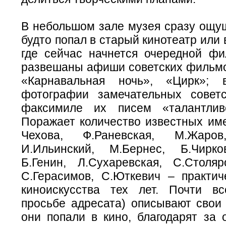
В небольшом зале музея сразу ощущ
будто попал в старый кинотеатр или 
где сейчас начнется очередной фи
развешаны афиши советских фильмо
«Карнавальная ночь», «Цирк»;
фотографии замечательных совет
факсимиле их писем «талантлив
Поражает количество известных име
Чехова, Ф.Раневская, М.Жаров
И.Ильинский, М.Бернес, Б.Чирко
Б.Генин, Л.Сухаревская, С.Столя
С.Герасимов, С.Юткевич – практич
киноискусства тех лет. Почти в
просьбе адресата) описывают свои 
они попали в кино, благодарят за 