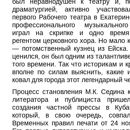
был неравнодушен к театру и, п
драматургией, активно участвов
первого Рабочего театра в Екатери
профессионального музыкального
играл на скрипке и одно врем
регентом церковного хора. Но мало к
— потомственный кузнец из Ейска. 
ценился, он был одним из талантли
того времени. Так что историкам и 
вполне по силам выяснить, какие 
ковал для города этот легендарный ч
Процесс становления М.К. Седина к
литератора и публициста прише
создания частной прессы в Куба
который, в свою очередь, совпа
Временных правил печати от 24 ноя