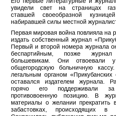
Его первые литературные и журнал
увидели свет на страницах газ
ставшей своеобразной кузнице
набиравшей силы местной журналист
Первая мировая война повлияла на 
издать собственный журнал «Прикуб
Первый и второй номера журнала о
беспартийным, позже журна
большевикам. Они отвоевали у
общегородскую больничную кассу
легальным органом «Прикубанских 
оставался издателем журнала. Ра
горячо его поддерживали за
противовоенную позицию. В жур
материалы о желании прекратить в
забастовках, происходящих в Е