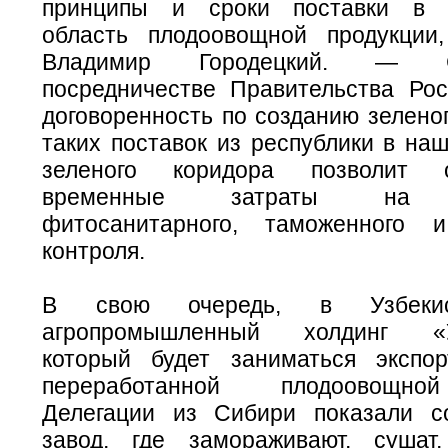
принципы и сроки поставки в 
область плодоовощной продукции
Владимир Городецкий. — 
посредничестве Правительства Рос
договоренность по созданию зелено
таких поставок из республики в на
зеленого коридора позволит о
временные затраты на п
фитосанитарного, таможенного
контроля.
В свою очередь, в Узбекис
агропромышленный холдинг «Уз
который будет заниматься экспо
переработанной плодо­овощно
Делегации из Сибири показали с
завод, где замораживают, сушат