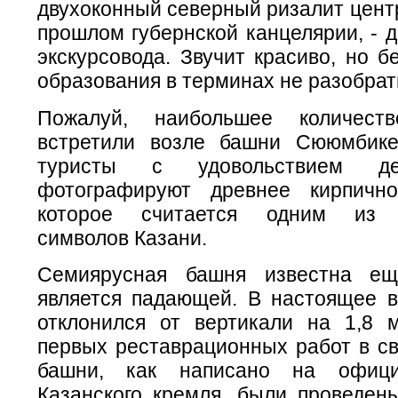
двухоконный северный ризалит цент
прошлом губернской канцелярии, - 
экскурсовода. Звучит красиво, но б
образования в терминах не разобрат
Пожалуй, наибольшее количес
встретили возле башни Сююмбик
туристы с удовольствием де
фотографируют древнее кирпично
которое считается одним из а
символов Казани.
Семиярусная башня известна е
является падающей. В настоящее 
отклонился от вертикали на 1,8 
первых реставрационных работ в св
башни, как написано на офици
Казанского кремля, были проведен