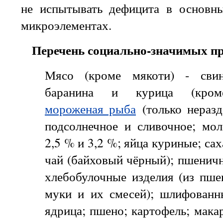
не испытывать дефицита в основн
микроэлементах.
Перечень социально-значимых пр
Мясо (кроме мякоти) - свини
баранина и курица (кроме
мороженая рыба
(только неразд
подсолнечное и сливочное; мо
2,5 % и 3,2 %; яйца куриные; сах
чай (байховый чёрный); пшеничн
хлебобулочные изделия (из пше
муки и их смесей); шлифованны
ядрица; пшено; картофель; мака