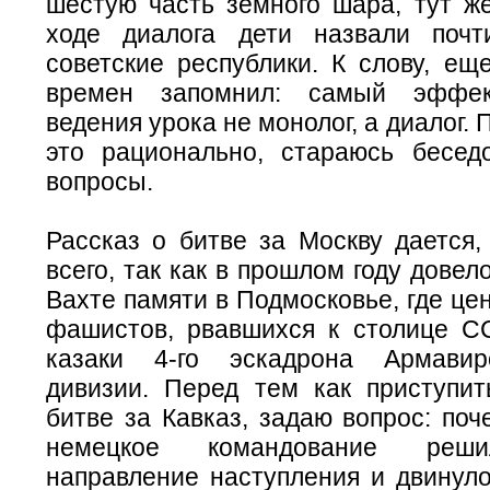
шестую часть земного шара, тут же
ходе диалога дети назвали поч
советские республики. К слову, ещ
времен запомнил: самый эффек
ведения урока не монолог, а диалог. 
это рационально, стараюсь беседо
вопросы.
Рассказ о битве за Москву дается,
всего, так как в прошлом году довел
Вахте памяти в Подмосковье, где це
фашистов, рвавшихся к столице С
казаки 4-го эскадрона Армавир
дивизии. Перед тем как приступит
битве за Кавказ, задаю вопрос: поч
немецкое командование реши
направление наступления и двинуло