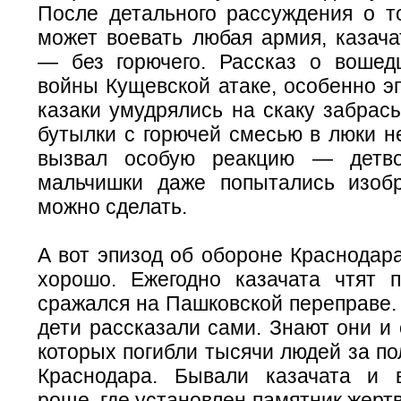
После детального рассуждения о то
может воевать любая армия, казача
— без горючего. Рассказ о воше
войны Кущевской атаке, особенно эп
казаки умудрялись на скаку забрас
бутылки с горючей смесью в люки н
вызвал особую реакцию — детво
мальчишки даже попытались изобр
можно сделать.
А вот эпизод об обороне Краснодар
хорошо. Ежегодно казачата чтят п
сражался на Пашковской переправе. 
дети рассказали сами. Знают они и 
которых погибли тысячи людей за по
Краснодара. Бывали казачата и 
роще, где установлен памятник жер