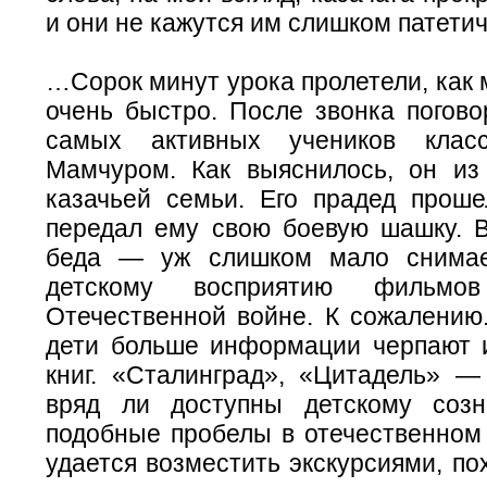
и они не кажутся им слишком патети
…Сорок минут урока пролетели, как 
очень быстро. После звонка погово
самых активных учеников кла
Мамчуром. Как выяснилось, он из
казачьей семьи. Его прадед проше
передал ему свою боевую шашку. В
беда — уж слишком мало снимае
детскому восприятию фильмо
Отечественной войне. К сожалению
дети больше информации черпают и
книг. «Сталинград», «Цитадель» —
вряд ли доступны детскому созн
подобные пробелы в отечественном
удается возместить экскурсиями, по