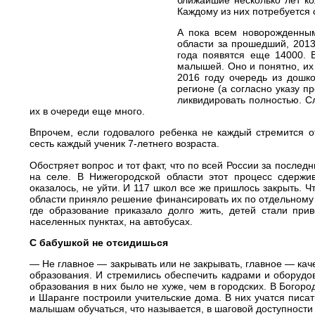
Каждому из них потребуется 
А пока всем новорожденным
области за прошедший, 2013
года появятся еще 14000. 
малышей. Оно и понятно, их 
2016 году очередь из дошк
регионе (а согласно указу пр
ликвидировать полностью. Сл
их в очереди еще много.
Впрочем, если годовалого ребенка не каждый стремится от
сесть каждый ученик
7-летнего
возраста.
Обостряет вопрос и тот факт, что по всей России за после
на селе. В Нижегородской области этот процесс сдерж
оказалось, не уйти. И 117 школ все же пришлось закрыть. 
области приняло решение финансировать их по отдельному 
где образование приказало долго жить, детей стали при
населенных пунктах, на автобусах.
С бабушкой не отсидишься
— Не главное — закрывать или не закрывать, главное — ка
образования. И стремились обеспечить кадрами и оборудо
образования в них было не хуже, чем в городских. В Богор
и Шаранге построили учительские дома. В них учатся писа
малышам обучаться, что называется, в шаговой доступности 