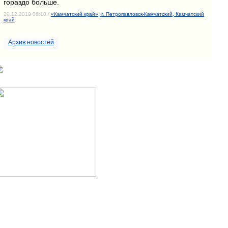
гораздо больше.
20.12.2019 06:10 /
«Камчатский край», г. Петропавловск-Камчатский, Камчатский
край
Архив новостей