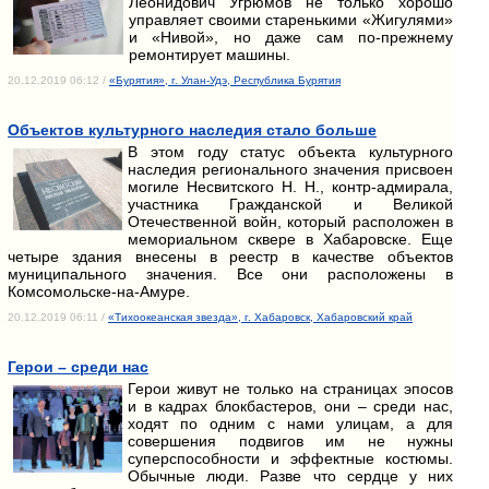
Леонидович Угрюмов не только хорошо
управляет своими старенькими «Жигулями»
и «Нивой», но даже сам по-прежнему
ремонтирует машины.
20.12.2019 06:12 /
«Бурятия», г. Улан-Удэ, Республика Бурятия
Объектов культурного наследия стало больше
В этом году статус объекта культурного
наследия регионального значения присвоен
могиле Несвитского Н. Н., контр-адмирала,
участника Гражданской и Великой
Отечественной войн, который расположен в
мемориальном сквере в Хабаровске. Еще
четыре здания внесены в реестр в качестве объектов
муниципального значения. Все они расположены в
Комсомольске-на-Амуре.
20.12.2019 06:11 /
«Тихоокеанская звезда», г. Хабаровск, Хабаровский край
Герои – среди нас
Герои живут не только на страницах эпосов
и в кадрах блокбастеров, они – среди нас,
ходят по одним с нами улицам, а для
совершения подвигов им не нужны
суперспособности и эффектные костюмы.
Обычные люди. Разве что сердце у них