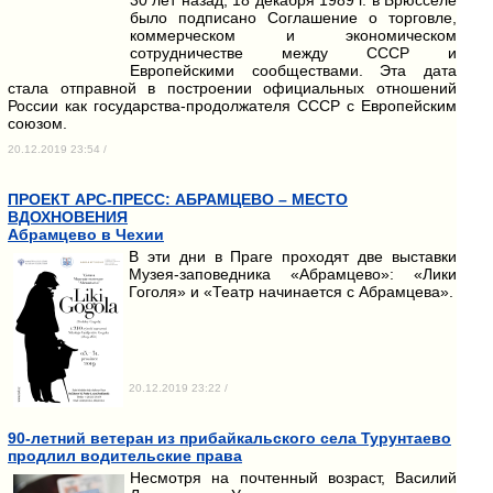
было подписано Соглашение о торговле,
коммерческом и экономическом
сотрудничестве между СССР и
Европейскими сообществами. Эта дата
стала отправной в построении официальных отношений
России как государства-продолжателя СССР с Европейским
союзом.
20.12.2019 23:54 /
ПРОЕКТ АРС-ПРЕСС: АБРАМЦЕВО – МЕСТО
ВДОХНОВЕНИЯ
Абрамцево в Чехии
В эти дни в Праге проходят две выставки
Музея-заповедника «Абрамцево»: «Лики
Гоголя» и «Театр начинается с Абрамцева».
20.12.2019 23:22 /
90-летний ветеран из прибайкальского села Турунтаево
продлил водительские права
Несмотря на почтенный возраст, Василий