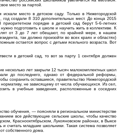
свое место за партой.
 искали место в детском саду. Только в Нижегородской
, год создали 8 310 дополнительных мест. До конца 2015
В приоритетном порядке в детский сад берут
5-6-летних
нужно подготовить к школе и научить жить в коллективе. К
олят от 3 до 7 лет обещают, по крайней мере, в нашем
езидента, так должно произойти во всех краях и областях)
ожным остается вопрос с детьми ясельного возраста. Вот
вести в детский сад, то вот за парту 1 сентября должен
дние несколько лет закрыли 12 тысяч малокомплектных школ
ивали до последнего, однако от федеральной реформы,
Чтобы сохранить оставшиеся, правительство Нижегородской
нормативу, не зависящему от числа обучающихся. Из сел,
возить в учебные заведения, расположенные в соседних
чество обучения, — поясняли в региональном министерстве
ванием все действующие сельские школы, чтобы качество
одском, Краснооктябрьском, Лукояновском районах, в Выксе
ть и считать младшие школьники. Такая система позволяет
от собственного дома.