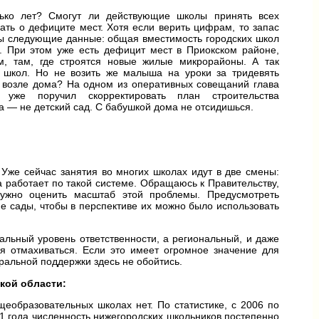
лько лет? Смогут ли действующие школы принять всех
ть о дефиците мест. Хотя если верить цифрам, то запас
ны следующие данные: общая вместимость городских школ
. При этом уже есть дефицит мест в Приокском районе,
м, там, где строятся новые жилые микрорайоны. А так
школ. Но не возить же малыша на уроки за тридевять
и возле дома? На одном из оперативных совещаний глава
уже поручил скорректировать план строительства
 — не детский сад. С бабушкой дома не отсидишься.
 Уже сейчас занятия во многих школах идут в две смены:
на работает по такой системе. Обращаюсь к Правительству,
ужно оценить масштаб этой проблемы. Предусмотреть
ие сады, чтобы в перспективе их можно было использовать
альный уровень ответственности, а региональный, и даже
я отмахиваться. Если это имеет огромное значение для
ральной поддержки здесь не обойтись.
кой области:
еобразовательных школах нет. По статистике, с 2006 по
11 года численность нижегородских школьников постепенно