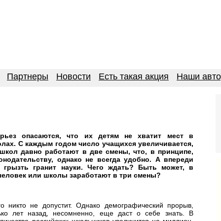
Партнеры
Новости
Есть такая акция
Наши авт
рьез опасаются, что их детям не хватит мест в
ах. С каждым годом число учащихся увеличивается,
школ давно работают в две смены, что, в принципе,
онодательству, однако не всегда удобно. А впереди
грызть гранит науки. Чего ждать? Быть может, в
 человек или школы заработают в три смены?
го никто не допустит. Однако демографический прорыв,
ко лет назад, несомненно, еще даст о себе знать. В
личество российских школьников увеличится на миллион.