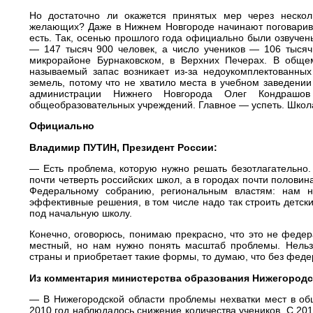
Но достаточно ли окажется принятых мер через неско
желающих? Даже в Нижнем Новгороде начинают поговарива
есть. Так, осенью прошлого года официально были озвуче
— 147 тысяч 900 человек, а число учеников — 106 тысяч
микрорайоне Бурнаковском, в Верхних Печерах. В обще
называемый запас возникает
из-за
недоукомплектованных 
земель, потому что не хватило места в учебном заведени
администрации Нижнего Новгорода Олег Кондрашов 
общеобразовательных учреждений. Главное — успеть. Школа
Официально
Владимир ПУТИН, Президент России:
— Есть проблема, которую нужно решать безотлагательно.
почти четверть российских школ, а в городах почти полови
Федеральному собранию, региональным властям: нам н
эффективные решения, в том числе надо так строить детск
под начальную школу.
Конечно, оговорюсь, понимаю прекрасно, что это не федер
местный, но нам нужно понять масштаб проблемы. Нельз
страны и приобретает такие формы, то думаю, что без феде
Из комментария министерства образования Нижегородс
— В Нижегородской области проблемы нехватки мест в общ
2010 год наблюдалось снижение количества учеников. С 20