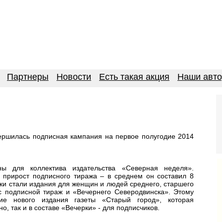
Партнеры
Новости
Есть такая акция
Наши авт
ершилась подписная кампания на первое полугодие 2014
ны для коллектива издательства «Северная неделя».
 прирост подписного тиража – в среднем он составил 8
ки стали издания для женщин и людей среднего, старшего
с подписной тираж и «Вечернего Северодвинска». Этому
ие нового издания газеты «Старый город», которая
о, так и в составе «Вечерки» - для подписчиков.