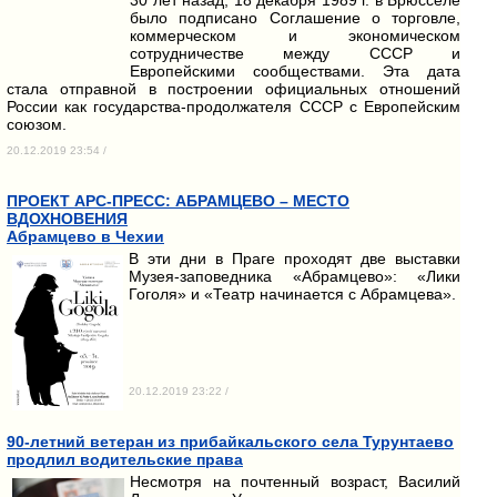
было подписано Соглашение о торговле,
коммерческом и экономическом
сотрудничестве между СССР и
Европейскими сообществами. Эта дата
стала отправной в построении официальных отношений
России как государства-продолжателя СССР с Европейским
союзом.
20.12.2019 23:54 /
ПРОЕКТ АРС-ПРЕСС: АБРАМЦЕВО – МЕСТО
ВДОХНОВЕНИЯ
Абрамцево в Чехии
В эти дни в Праге проходят две выставки
Музея-заповедника «Абрамцево»: «Лики
Гоголя» и «Театр начинается с Абрамцева».
20.12.2019 23:22 /
90-летний ветеран из прибайкальского села Турунтаево
продлил водительские права
Несмотря на почтенный возраст, Василий