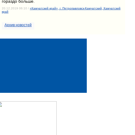
гораздо больше.
20.12.2019 06:10 /
«Камчатский край», г. Петропавловск-Камчатский, Камчатский
край
Архив новостей