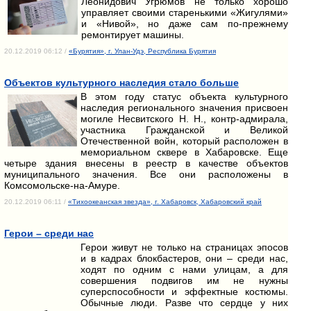
Леонидович Угрюмов не только хорошо
управляет своими старенькими «Жигулями»
и «Нивой», но даже сам по-прежнему
ремонтирует машины.
20.12.2019 06:12 /
«Бурятия», г. Улан-Удэ, Республика Бурятия
Объектов культурного наследия стало больше
В этом году статус объекта культурного
наследия регионального значения присвоен
могиле Несвитского Н. Н., контр-адмирала,
участника Гражданской и Великой
Отечественной войн, который расположен в
мемориальном сквере в Хабаровске. Еще
четыре здания внесены в реестр в качестве объектов
муниципального значения. Все они расположены в
Комсомольске-на-Амуре.
20.12.2019 06:11 /
«Тихоокеанская звезда», г. Хабаровск, Хабаровский край
Герои – среди нас
Герои живут не только на страницах эпосов
и в кадрах блокбастеров, они – среди нас,
ходят по одним с нами улицам, а для
совершения подвигов им не нужны
суперспособности и эффектные костюмы.
Обычные люди. Разве что сердце у них