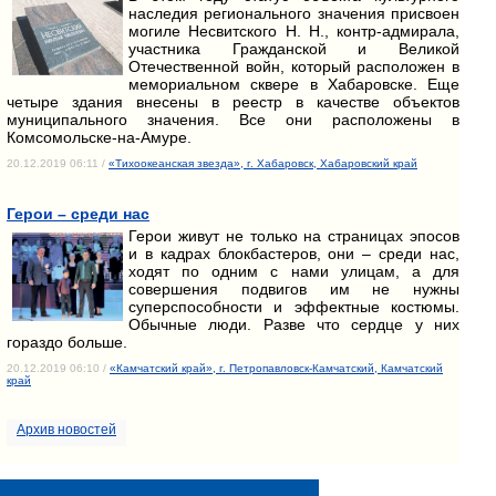
наследия регионального значения присвоен
могиле Несвитского Н. Н., контр-адмирала,
участника Гражданской и Великой
Отечественной войн, который расположен в
мемориальном сквере в Хабаровске. Еще
четыре здания внесены в реестр в качестве объектов
муниципального значения. Все они расположены в
Комсомольске-на-Амуре.
20.12.2019 06:11 /
«Тихоокеанская звезда», г. Хабаровск, Хабаровский край
Герои – среди нас
Герои живут не только на страницах эпосов
и в кадрах блокбастеров, они – среди нас,
ходят по одним с нами улицам, а для
совершения подвигов им не нужны
суперспособности и эффектные костюмы.
Обычные люди. Разве что сердце у них
гораздо больше.
20.12.2019 06:10 /
«Камчатский край», г. Петропавловск-Камчатский, Камчатский
край
Архив новостей