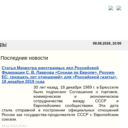
оры
08.08.2026, 10:00
Последние новости
Статья Министра иностранных дел Российской
Федерации С. В. Лаврова «Соседи по Европе». Россия-
ЕС: тридцать лет отношений» для «Российской газеты»,
18 декабря 2019 года
30 лет назад, 18 декабря 1989 г. в Брюсселе
было подписано Соглашение о торговле,
коммерческом и экономическом
сотрудничестве между СССР и
Европейскими сообществами. Эта дата
стала отправной в построении официальных отношений
России как государства-продолжателя СССР с Европейским
союзом.
20.12.2019 23:54 /