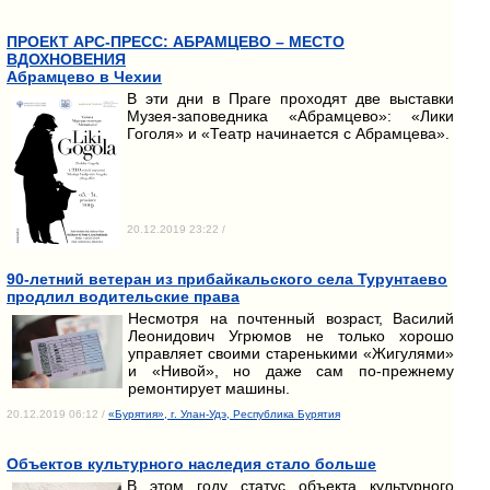
ПРОЕКТ АРС-ПРЕСС: АБРАМЦЕВО – МЕСТО
ВДОХНОВЕНИЯ
Абрамцево в Чехии
В эти дни в Праге проходят две выставки
Музея-заповедника «Абрамцево»: «Лики
Гоголя» и «Театр начинается с Абрамцева».
20.12.2019 23:22 /
90-летний ветеран из прибайкальского села Турунтаево
продлил водительские права
Несмотря на почтенный возраст, Василий
Леонидович Угрюмов не только хорошо
управляет своими старенькими «Жигулями»
и «Нивой», но даже сам по-прежнему
ремонтирует машины.
20.12.2019 06:12 /
«Бурятия», г. Улан-Удэ, Республика Бурятия
Объектов культурного наследия стало больше
В этом году статус объекта культурного