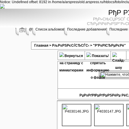
Notice: Undefined offset: 8192 in /home/a/arspress/old.arspress.ru/htdocs/foto/inc
РђР Р
РђР»СЊСЏРЅСЃ С
СЂРµРіРёРѕРЅР°Р»С
@
Список альбомов
Последние добавления
Последние
Главная
>
РљРѕРЅРєСѓСЂСЃС‹
>
"Р’РѕРїСЂРµРєРё"
РџРѕРґРІРµРґРµРЅРёРµ РёС‚