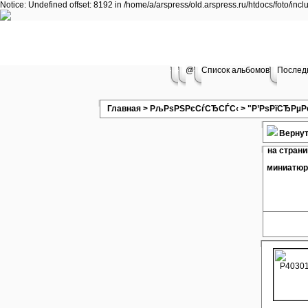
Notice: Undefined offset: 8192 in /home/a/arspress/old.arspress.ru/htdocs/foto/inc
@
Список альбомов
Послед
Главная
>
РљРѕРЅРєСѓСЂСЃС‹
>
"Р’РѕРїСЂРµР