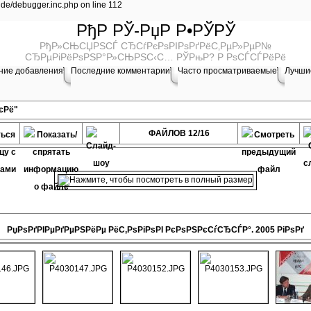
lude/debugger.inc.php on line 112
РђР РЎ-РџР Р•РЎРЎ
РђР»СЊСЏРЅСЃ СЂСѓРєРѕРІРѕРґРёС‚РµР»РµР№
СЂРµРіРёРѕРЅР°Р»СЊРЅС‹С… РЎРњР? Р РѕСЃСЃРёРё
ние добавления
Последние комментарии
Часто просматриваемые
Лучши
єРё"
ФАЙЛОВ 12/16
РџРѕРґРІРµРґРµРЅРёРµ РёС‚РѕРіРѕРІ РєРѕРЅРєСѓСЂСЃР°. 2005 РіРѕРґ