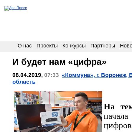
О нас
Проекты
Конкурсы
Партнеры
Ново
И будет нам «цифра»
08.04.2019,
07:33
«Коммуна», г. Воронеж,
область
На те
начала
цифро