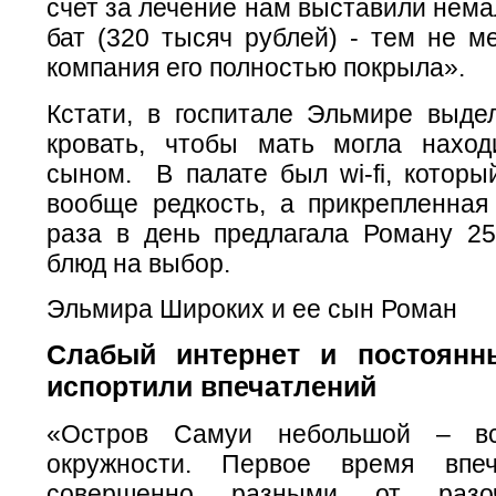
счет за лечение нам выставили нема
бат (320 тысяч рублей) - тем не м
компания его полностью покрыла».
Кстати, в госпитале Эльмире выде
кровать, чтобы мать могла нахо
сыном. В палате был wi-fi, которы
вообще редкость, а прикрепленная
раза в день
предлагала
Роману 25
блюд на выбор.
Эльмира Широких и ее сын Роман
Слабый интернет и постоянн
испортили впечатлений
«Остров Самуи небольшой – в
окружности. Первое время впе
совершенно разными от разо