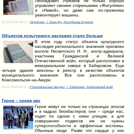
Леонидович Угрюмов не только хорошо
управляет своими старенькими «Жигулями»
и «Нивой», но даже сам по-прежнему
ремонтирует машины.
20.12.2019 06:12 /
«Бурятия», г. Улан-Удэ, Республика Бурятия
Объектов культурного наследия стало больше
В этом году статус объекта культурного
наследия регионального значения присвоен
могиле Несвитского Н. Н., контр-адмирала,
участника Гражданской и Великой
Отечественной войн, который расположен в
мемориальном сквере в Хабаровске. Еще
четыре здания внесены в реестр в качестве объектов
муниципального значения. Все они расположены в
Комсомольске-на-Амуре.
20.12.2019 06:11 /
«Тихоокеанская звезда», г. Хабаровск, Хабаровский край
Герои – среди нас
Герои живут не только на страницах эпосов
и в кадрах блокбастеров, они – среди нас,
ходят по одним с нами улицам, а для
совершения подвигов им не нужны
суперспособности и эффектные костюмы.
Обычные люди. Разве что сердце у них