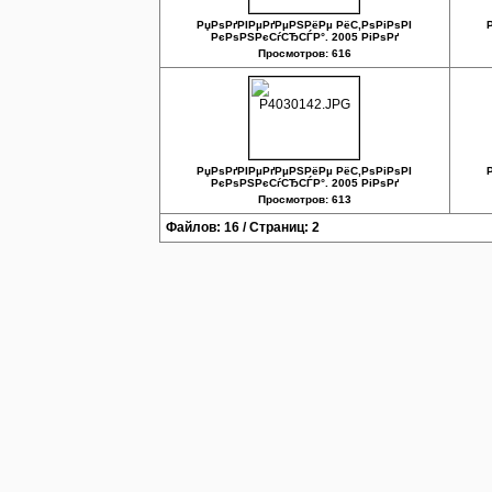
РџРѕРґРІРµРґРµРЅРёРµ РёС‚РѕРіРѕРІ
РєРѕРЅРєСѓСЂСЃР°. 2005 РіРѕРґ
Просмотров: 616
РџРѕРґРІРµРґРµРЅРёРµ РёС‚РѕРіРѕРІ
РєРѕРЅРєСѓСЂСЃР°. 2005 РіРѕРґ
Просмотров: 613
Файлов: 16 / Страниц: 2