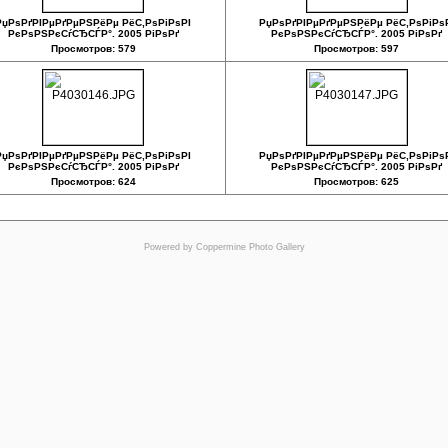
РџРѕРґРІРµРґРµРЅРёРµ РёС‚РѕРіРѕРІ
РџРѕРґРІРµРґРµРЅРёРµ РёС‚РѕРіРѕ
РєРѕРЅРєСѓСЂСЃР°. 2005 РіРѕРґ
РєРѕРЅРєСѓСЂСЃР°. 2005 РіРѕРґ
Просмотров: 579
Просмотров: 597
РџРѕРґРІРµРґРµРЅРёРµ РёС‚РѕРіРѕРІ
РџРѕРґРІРµРґРµРЅРёРµ РёС‚РѕРіРѕ
РєРѕРЅРєСѓСЂСЃР°. 2005 РіРѕРґ
РєРѕРЅРєСѓСЂСЃР°. 2005 РіРѕРґ
Просмотров: 624
Просмотров: 625
Powered by
Coppermine Photo Gallery