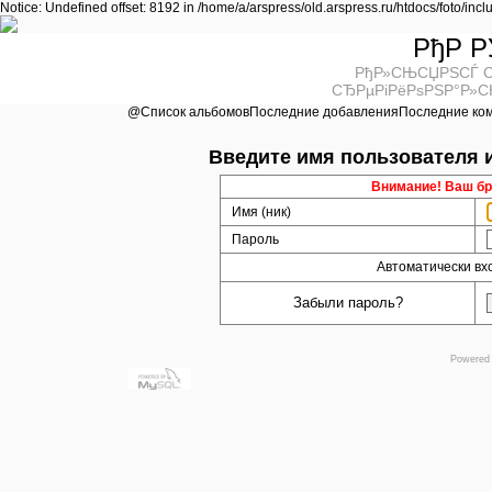
Notice: Undefined offset: 8192 in /home/a/arspress/old.arspress.ru/htdocs/foto/inc
РђР Р
РђР»СЊСЏРЅСЃ С
СЂРµРіРёРѕРЅР°Р»С
@
Список альбомов
Последние добавления
Последние ко
Введите имя пользователя 
Внимание! Ваш бра
Имя (ник)
Пароль
Автоматически вх
Забыли пароль?
Powered