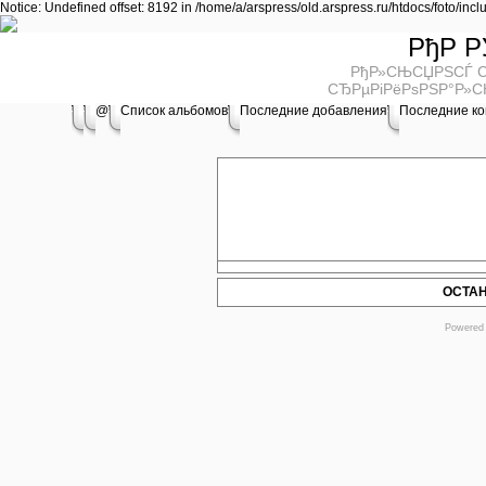
Notice: Undefined offset: 8192 in /home/a/arspress/old.arspress.ru/htdocs/foto/inc
РђР Р
РђР»СЊСЏРЅСЃ С
СЂРµРіРёРѕРЅР°Р»С
@
Список альбомов
Последние добавления
Последние к
ОСТА
Powered