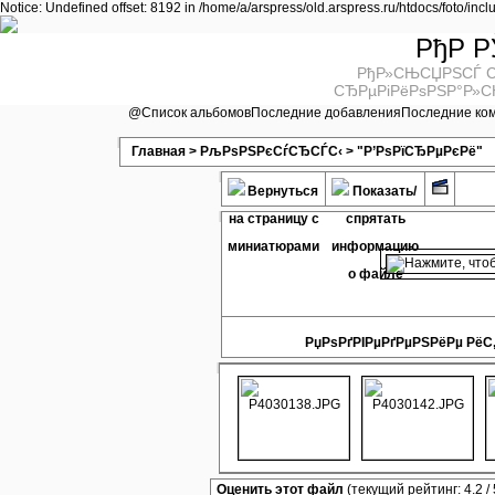
Notice: Undefined offset: 8192 in /home/a/arspress/old.arspress.ru/htdocs/foto/inc
РђР Р
РђР»СЊСЏРЅСЃ С
СЂРµРіРёРѕРЅР°Р»С
@
Список альбомов
Последние добавления
Последние ко
Главная
>
РљРѕРЅРєСѓСЂСЃС‹
>
"Р’РѕРїСЂРµРєРё"
РџРѕРґРІРµРґРµРЅРёРµ РёС‚
Оценить этот файл
(текущий рейтинг: 4.2 / 